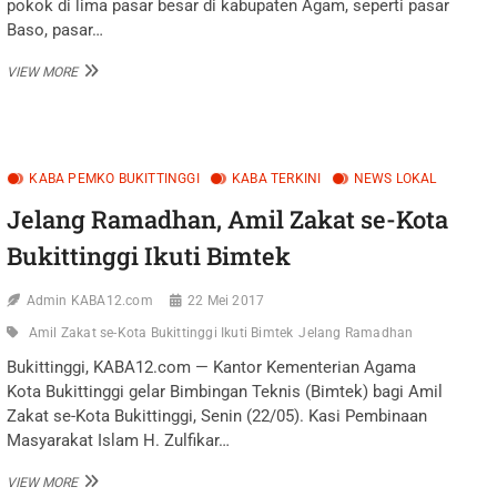
pokok di lima pasar besar di kabupaten Agam, seperti pasar
Baso, pasar…
JELANG
VIEW MORE
RAMADHAN,
HARGA
KEBUTUHAN
POKOK
DI
KABA PEMKO BUKITTINGGI
KABA TERKINI
NEWS LOKAL
AGAM
RELATIF
Jelang Ramadhan, Amil Zakat se-Kota
STABIL
Bukittinggi Ikuti Bimtek
Admin KABA12.com
22 Mei 2017
Amil Zakat se-Kota Bukittinggi Ikuti Bimtek
Jelang Ramadhan
Bukittinggi, KABA12.com — Kantor Kementerian Agama
Kota Bukittinggi gelar Bimbingan Teknis (Bimtek) bagi Amil
Zakat se-Kota Bukittinggi, Senin (22/05). Kasi Pembinaan
Masyarakat Islam H. Zulfikar…
JELANG
VIEW MORE