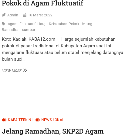
Pokok di Agam Fluktuatif
Admin
16 Maret 2022
agam
Fluktuatif
Harga Kebutuhan Pokok
Jelang
Ramadhan
sumbar
Koto Kaciak, KABA12.com — Harga sejumlah kebutuhan
pokok di pasar tradisional di Kabupaten Agam saat ini
mengalami fluktuasi atau belum stabil menjelang datangnya
bulan suci…
JELANG
VIEW MORE
RAMADHAN,
HARGA
KEBUTUHAN
POKOK
DI
AGAM
FLUKTUATIF
KABA TERKINI
NEWS LOKAL
Jelang Ramadhan, SKP2D Agam