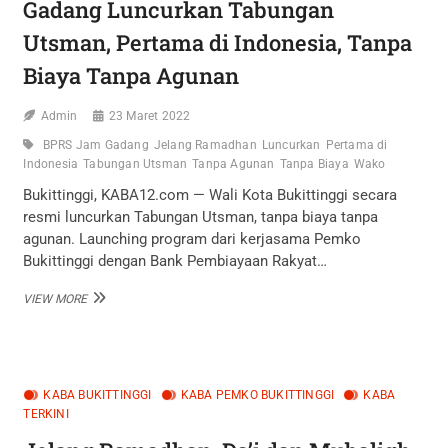
Gadang Luncurkan Tabungan
Utsman, Pertama di Indonesia, Tanpa
Biaya Tanpa Agunan
Admin
23 Maret 2022
BPRS Jam Gadang
Jelang Ramadhan
Luncurkan
Pertama di
Indonesia
Tabungan Utsman
Tanpa Agunan
Tanpa Biaya
Wako
Bukittinggi, KABA12.com — Wali Kota Bukittinggi secara
resmi luncurkan Tabungan Utsman, tanpa biaya tanpa
agunan. Launching program dari kerjasama Pemko
Bukittinggi dengan Bank Pembiayaan Rakyat…
JELANG
VIEW MORE
RAMADHAN,
WAKO
–
BPRS
JAM
KABA BUKITTINGGI
KABA PEMKO BUKITTINGGI
KABA
GADANG
TERKINI
LUNCURKAN
TABUNGAN