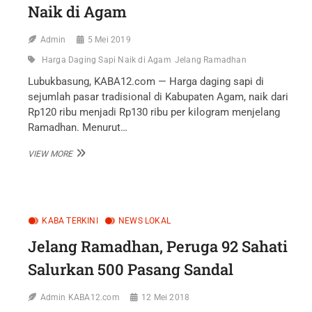
Naik di Agam
Admin
5 Mei 2019
Harga Daging Sapi Naik di Agam
Jelang Ramadhan
Lubukbasung, KABA12.com — Harga daging sapi di
sejumlah pasar tradisional di Kabupaten Agam, naik dari
Rp120 ribu menjadi Rp130 ribu per kilogram menjelang
Ramadhan. Menurut…
JELANG
VIEW MORE
RAMADHAN,
HARGA
DAGING
SAPI
NAIK
KABA TERKINI
NEWS LOKAL
DI
AGAM
Jelang Ramadhan, Peruga 92 Sahati
Salurkan 500 Pasang Sandal
Admin KABA12.com
12 Mei 2018