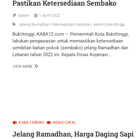
Pastikan Ketersediaan Sembako
Admin
1 April 2022
Jelang Ramadhan
Ketersediaan Sembako
pemko bukittinggi
Bukittinggi, KABA12.com — Pemerintah Kota Bukittinggi,
lakukan pengawasan untuk memastikan ketersediaan
sembilan bahan pokok (sembako) jelang Ramadhan dan
Lebaran tahun 2022 ini. Kepala Dinas Koperasi…
JELANG
VIEW MORE
RAMADHAN,
PEMKO
BUKITTINGGI
PASTIKAN
KETERSEDIAAN
SEMBAKO
KABA TERKINI
NEWS LOKAL
Jelang Ramadhan, Harga Daging Sapi