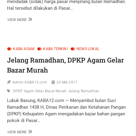
mendadak (sidak) harga pasar menjelang bulan Ramadhan.
Hal tersebut dilakukan di Pasar…
JELANG
VIEW MORE
RAMADHAN,
PEMKO
SIDAK,
PANTAU
HARGA
KABA AGAM
KABA TERKINI
NEWS LOKAL
BAHAN
POKOK
Jelang Ramadhan, DPKP Agam Gelar
Bazar Murah
Admin KABA12.com
24 Mei 2017
DPKP Agam Gelar Bazar Murah
Jelang Ramadhan
Lubuk Basung, KABA12.com — Menyambut bulan Suci
Ramadhan 1438 H, Dinas Perikanan dan Ketahanan Pangan
(DPKP) Kebupaten Agam mengadakan bazar bahan pangan
pokok di Pasar…
JELANG
VIEW MORE