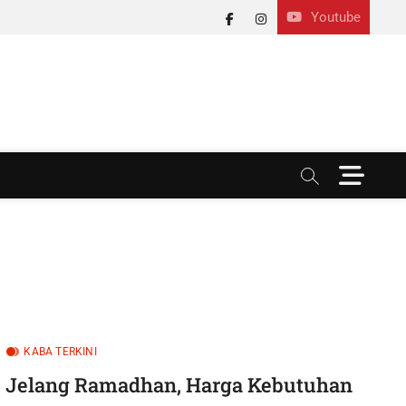
Youtube
facebook
instagram
M
e
n
u
B
u
t
t
o
n
KABA TERKINI
Jelang Ramadhan, Harga Kebutuhan