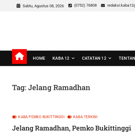
Skip
(0752) 76808
redaksi.kaba12
Sabtu, Agustus 08, 2026
to
content
kaba12
MEDIA INSPIRASI MASA KINI
HOME
KABA 12
CATATAN 12
TENTAN
Tag:
Jelang Ramadhan
KABA PEMKO BUKITTINGGI
KABA TERKINI
Jelang Ramadhan, Pemko Bukittinggi