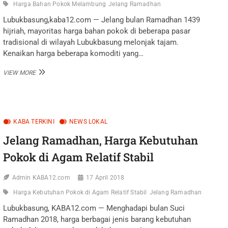
Harga Bahan Pokok Melambung
Jelang Ramadhan
Lubukbasung,kaba12.com — Jelang bulan Ramadhan 1439
hijriah, mayoritas harga bahan pokok di beberapa pasar
tradisional di wilayah Lubukbasung melonjak tajam.
Kenaikan harga beberapa komoditi yang…
JELANG
VIEW MORE
RAMADHAN,
HARGA
BAHAN
POKOK
MELAMBUNG
KABA TERKINI
NEWS LOKAL
Jelang Ramadhan, Harga Kebutuhan
Pokok di Agam Relatif Stabil
Admin KABA12.com
17 April 2018
Harga Kebutuhan Pokok di Agam Relatif Stabil
Jelang Ramadhan
Lubukbasung, KABA12.com — Menghadapi bulan Suci
Ramadhan 2018, harga berbagai jenis barang kebutuhan