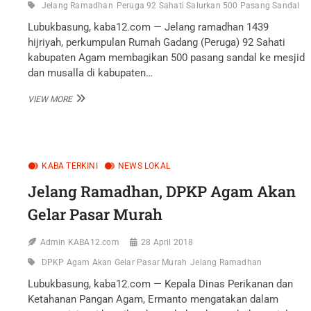
Jelang Ramadhan
Peruga 92 Sahati Salurkan 500 Pasang Sandal
Lubukbasung, kaba12.com — Jelang ramadhan 1439
hijriyah, perkumpulan Rumah Gadang (Peruga) 92 Sahati
kabupaten Agam membagikan 500 pasang sandal ke mesjid
dan musalla di kabupaten…
JELANG
VIEW MORE
RAMADHAN,
PERUGA
92
SAHATI
SALURKAN
KABA TERKINI
NEWS LOKAL
500
PASANG
Jelang Ramadhan, DPKP Agam Akan
SANDAL
Gelar Pasar Murah
Admin KABA12.com
28 April 2018
DPKP Agam Akan Gelar Pasar Murah
Jelang Ramadhan
Lubukbasung, kaba12.com — Kepala Dinas Perikanan dan
Ketahanan Pangan Agam, Ermanto mengatakan dalam