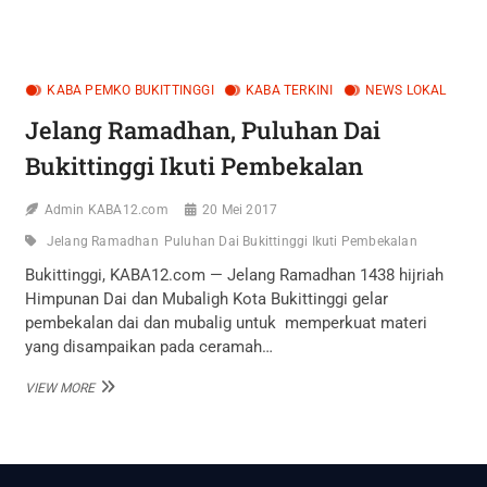
RAMADHAN,
DPKP
AGAM
GELAR
BAZAR
KABA PEMKO BUKITTINGGI
KABA TERKINI
NEWS LOKAL
MURAH
Jelang Ramadhan, Puluhan Dai
Bukittinggi Ikuti Pembekalan
Admin KABA12.com
20 Mei 2017
Jelang Ramadhan
Puluhan Dai Bukittinggi Ikuti Pembekalan
Bukittinggi, KABA12.com — Jelang Ramadhan 1438 hijriah
Himpunan Dai dan Mubaligh Kota Bukittinggi gelar
pembekalan dai dan mubalig untuk memperkuat materi
yang disampaikan pada ceramah…
JELANG
VIEW MORE
RAMADHAN,
PULUHAN
DAI
BUKITTINGGI
IKUTI