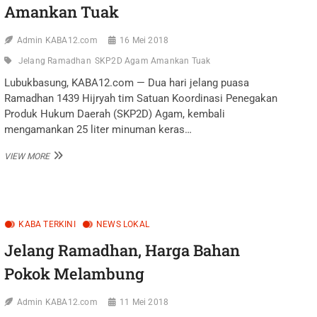
Amankan Tuak
Admin KABA12.com
16 Mei 2018
Jelang Ramadhan
SKP2D Agam Amankan Tuak
Lubukbasung, KABA12.com — Dua hari jelang puasa
Ramadhan 1439 Hijryah tim Satuan Koordinasi Penegakan
Produk Hukum Daerah (SKP2D) Agam, kembali
mengamankan 25 liter minuman keras…
JELANG
VIEW MORE
RAMADHAN,
SKP2D
AGAM
AMANKAN
TUAK
KABA TERKINI
NEWS LOKAL
Jelang Ramadhan, Harga Bahan
Pokok Melambung
Admin KABA12.com
11 Mei 2018