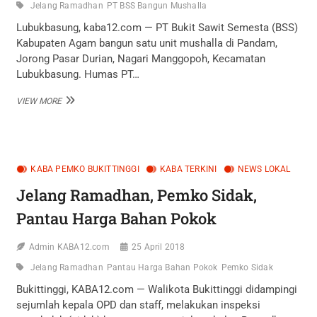
Jelang Ramadhan
PT BSS Bangun Mushalla
Lubukbasung, kaba12.com — PT Bukit Sawit Semesta (BSS)
Kabupaten Agam bangun satu unit mushalla di Pandam,
Jorong Pasar Durian, Nagari Manggopoh, Kecamatan
Lubukbasung. Humas PT…
JELANG
VIEW MORE
RAMADHAN,
PT
BSS
BANGUN
MUSHALLA
KABA PEMKO BUKITTINGGI
KABA TERKINI
NEWS LOKAL
Jelang Ramadhan, Pemko Sidak,
Pantau Harga Bahan Pokok
Admin KABA12.com
25 April 2018
Jelang Ramadhan
Pantau Harga Bahan Pokok
Pemko Sidak
Bukittinggi, KABA12.com — Walikota Bukittinggi didampingi
sejumlah kepala OPD dan staff, melakukan inspeksi