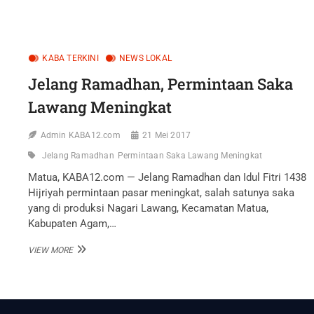
RAMADHAN,
PEMKO
BUKITTINGGI
PANTAU
HARGA
KABA TERKINI
NEWS LOKAL
SEMBAKO
Jelang Ramadhan, Permintaan Saka
Lawang Meningkat
Admin KABA12.com
21 Mei 2017
Jelang Ramadhan
Permintaan Saka Lawang Meningkat
Matua, KABA12.com — Jelang Ramadhan dan Idul Fitri 1438
Hijriyah permintaan pasar meningkat, salah satunya saka
yang di produksi Nagari Lawang, Kecamatan Matua,
Kabupaten Agam,…
JELANG
VIEW MORE
RAMADHAN,
PERMINTAAN
SAKA
LAWANG
MENINGKAT