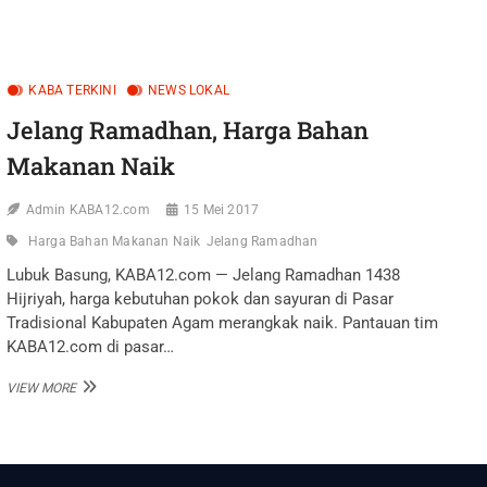
RAMADHAN,
AMIL
ZAKAT
SE-
KOTA
KABA TERKINI
NEWS LOKAL
BUKITTINGGI
IKUTI
Jelang Ramadhan, Harga Bahan
BIMTEK
Makanan Naik
Admin KABA12.com
15 Mei 2017
Harga Bahan Makanan Naik
Jelang Ramadhan
Lubuk Basung, KABA12.com — Jelang Ramadhan 1438
Hijriyah, harga kebutuhan pokok dan sayuran di Pasar
Tradisional Kabupaten Agam merangkak naik. Pantauan tim
KABA12.com di pasar…
JELANG
VIEW MORE
RAMADHAN,
HARGA
BAHAN
MAKANAN
NAIK