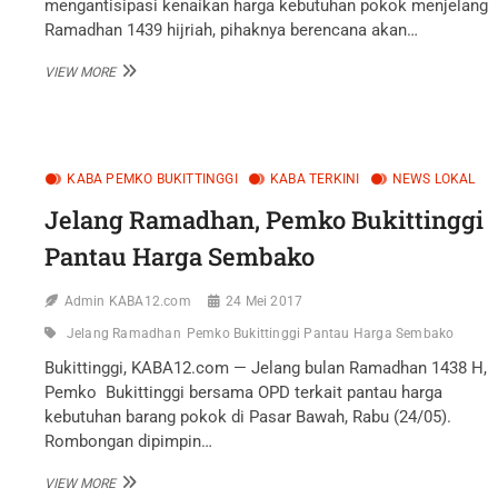
mengantisipasi kenaikan harga kebutuhan pokok menjelang
Ramadhan 1439 hijriah, pihaknya berencana akan…
JELANG
VIEW MORE
RAMADHAN,
DPKP
AGAM
AKAN
GELAR
KABA PEMKO BUKITTINGGI
KABA TERKINI
NEWS LOKAL
PASAR
MURAH
Jelang Ramadhan, Pemko Bukittinggi
Pantau Harga Sembako
Admin KABA12.com
24 Mei 2017
Jelang Ramadhan
Pemko Bukittinggi Pantau Harga Sembako
Bukittinggi, KABA12.com — Jelang bulan Ramadhan 1438 H,
Pemko Bukittinggi bersama OPD terkait pantau harga
kebutuhan barang pokok di Pasar Bawah, Rabu (24/05).
Rombongan dipimpin…
JELANG
VIEW MORE