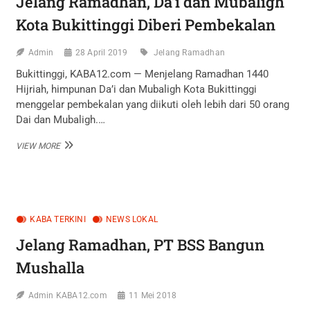
Jelang Ramadhan, Da’i dan Mubaligh
UTSMAN,
PERTAMA
Kota Bukittinggi Diberi Pembekalan
DI
INDONESIA,
Admin
28 April 2019
Jelang Ramadhan
TANPA
BIAYA
Bukittinggi, KABA12.com — Menjelang Ramadhan 1440
TANPA
Hijriah, himpunan Da’i dan Mubaligh Kota Bukittinggi
AGUNAN
menggelar pembekalan yang diikuti oleh lebih dari 50 orang
Dai dan Mubaligh.…
JELANG
VIEW MORE
RAMADHAN,
DA’I
DAN
MUBALIGH
KOTA
BUKITTINGGI
KABA TERKINI
NEWS LOKAL
DIBERI
Jelang Ramadhan, PT BSS Bangun
PEMBEKALAN
Mushalla
Admin KABA12.com
11 Mei 2018