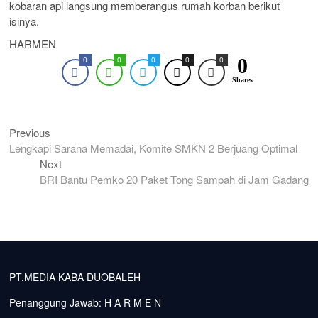
kobaran api langsung memberangus rumah korban berikut
isinya.
HARMEN
0
0
0
0
0
0
Shares
Previous
Previous
Navigasi
post:
Lengkapi Sarana Memadai, Komite SMKN 2 Berjuang Optimal
pos
Next
Next
post:
BRI Bantu Pemko 20 Paket Tong Sampah di Jam Gadang
PT.MEDIA KABA DUOBALEH
Penanggung Jawab: H A R M E N