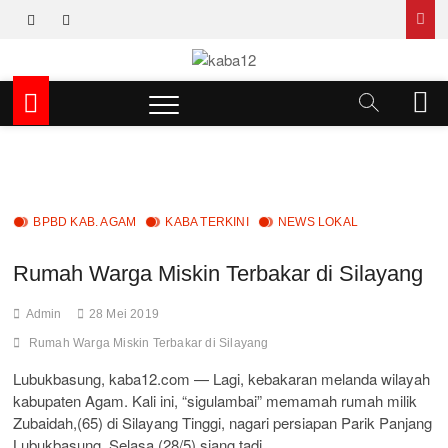
Skip
facebook
instagram
to
content
kaba12
MEDIA INSPIRASI MASA KINI
M
e
n
u
B
u
t
BPBD KAB. AGAM
KABA TERKINI
NEWS LOKAL
t
o
Rumah Warga Miskin Terbakar di Silayang
n
Admin
28 Mei 2019
Rumah Warga Miskin Terbakar di Silayang
Lubukbasung, kaba12.com — Lagi, kebakaran melanda wilayah
kabupaten Agam. Kali ini, “sigulambai” memamah rumah milik
Zubaidah,(65) di Silayang Tinggi, nagari persiapan Parik Panjang
Lubukbasung, Selasa,(28/5) siang tadi.