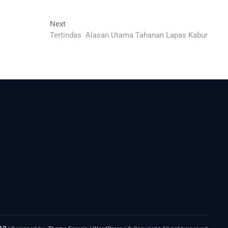
Next
Next
post:
Tertindas Alasan Utama Tahanan Lapas Kabur