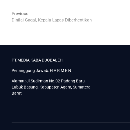
Navigasi
Previous
Previous
post:
Dinilai Gagal, Kepala Lapas Diberhentikan
pos
PT.MEDIA KABA DUOBALEH
Penanggung Jawab: H A R M E N
Alamat: Jl.Sudirman No.02 Padang Baru,
Lubuk Basung, Kabupaten Agam, Sumatera
Barat