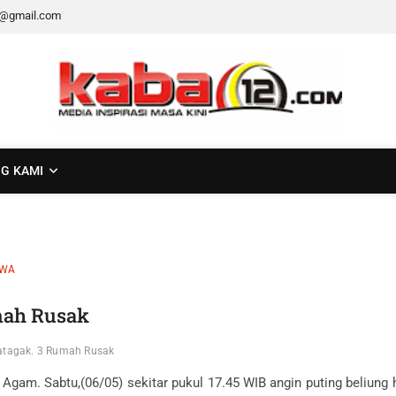
2@gmail.com
G KAMI
IWA
mah Rusak
atagak. 3 Rumah Rusak
Agam. Sabtu,(06/05) sekitar pukul 17.45 WIB angin puting beliung