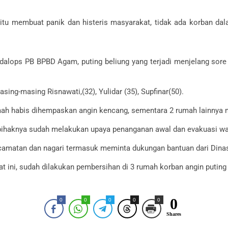
tu membuat panik dan histeris masyarakat, tidak ada korban da
dalops PB BPBD Agam, puting beliung yang terjadi menjelang so
sing-masing Risnawati,(32), Yulidar (35), Supfinar(50).
umah habis dihempaskan angin kencang, sementara 2 rumah lainnya m
haknya sudah melakukan upaya penanganan awal dan evakuasi war
amatan dan nagari termasuk meminta dukungan bantuan dari Dinas
 ini, sudah dilakukan pembersihan di 3 rumah korban angin puting b
0
0
0
0
0
0
Shares