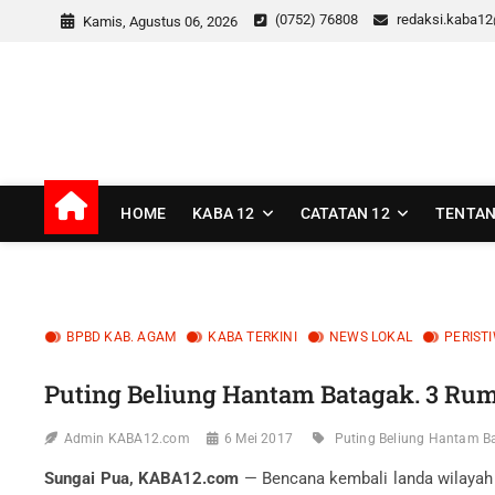
Skip
(0752) 76808
redaksi.kaba1
Kamis, Agustus 06, 2026
to
content
kaba12
MEDIA INSPIRASI MASA KINI
HOME
KABA 12
CATATAN 12
TENTAN
BPBD KAB. AGAM
KABA TERKINI
NEWS LOKAL
PERIST
Puting Beliung Hantam Batagak. 3 Ru
Admin KABA12.com
6 Mei 2017
Puting Beliung Hantam B
Sungai Pua, KABA12.com
— Bencana kembali landa wilayah 