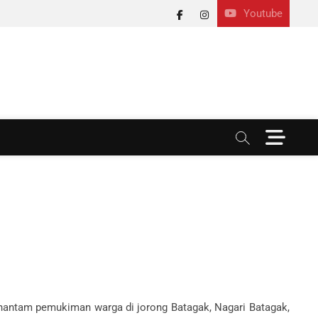
Youtube
facebook
instagram
M
e
n
u
B
u
t
t
o
n
 hantam pemukiman warga di jorong Batagak, Nagari Batagak,