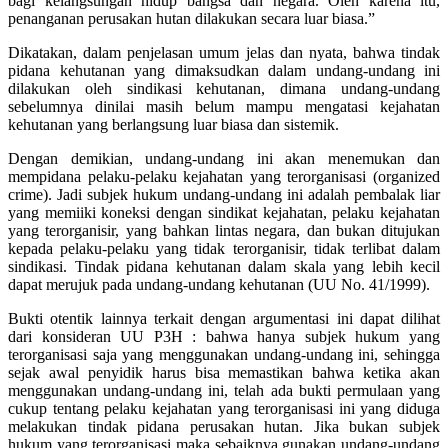
bagi kelangsungan hidup bangsa dan negara. Oleh karena itu,
penanganan perusakan hutan dilakukan secara luar biasa.”
Dikatakan, dalam penjelasan umum jelas dan nyata, bahwa tindak
pidana kehutanan yang dimaksudkan dalam undang-undang ini
dilakukan oleh sindikasi kehutanan, dimana undang-undang
sebelumnya dinilai masih belum mampu mengatasi kejahatan
kehutanan yang berlangsung luar biasa dan sistemik.
Dengan demikian, undang-undang ini akan menemukan dan
mempidana pelaku-pelaku kejahatan yang terorganisasi (organized
crime). Jadi subjek hukum undang-undang ini adalah pembalak liar
yang memiiki koneksi dengan sindikat kejahatan, pelaku kejahatan
yang terorganisir, yang bahkan lintas negara, dan bukan ditujukan
kepada pelaku-pelaku yang tidak terorganisir, tidak terlibat dalam
sindikasi. Tindak pidana kehutanan dalam skala yang lebih kecil
dapat merujuk pada undang-undang kehutanan (UU No. 41/1999).
Bukti otentik lainnya terkait dengan argumentasi ini dapat dilihat
dari konsideran UU P3H : bahwa hanya subjek hukum yang
terorganisasi saja yang menggunakan undang-undang ini, sehingga
sejak awal penyidik harus bisa memastikan bahwa ketika akan
menggunakan undang-undang ini, telah ada bukti permulaan yang
cukup tentang pelaku kejahatan yang terorganisasi ini yang diduga
melakukan tindak pidana perusakan hutan. Jika bukan subjek
hukum yang terorganisasi maka sebaiknya gunakan undang-undang