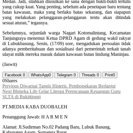
Medan. Jadi, silahkan diusulkan ke sana dengan bukti-bukti tertulis
yang cukup kuat. Yang penting, sebelum ada penetapan baru tentang
batas kawasan, maka yang berlaku batas sekarang, dan siapapun
yang melakukan pelanggaran-pelanggaran tentu akan ditindak
sesuai aturan,” tegasnya.
Sebelumnya, sejumlah warga Nagari Kotomalintang, Kecamatan
Tanjungraya menemui Ketua DPRD Agam di gedung wakil rakyat
di Lubukbasung, Senin, (17/09) sore, mengadukan persoalan tidak
adanya pemberitahuan dan sosialisasi dari pemerintah terkait tanah
ulayat milik mereka masuk dalam kawasan hutan lindung Maninjau.
(Jaswit)
Facebook
0
WhatsApp
0
Telegram
0
Threads
0
Print
0
0
Shares
Navigasi
Previous
Previous
Diwarnai Tangis Histeris. Pembongkaran Berlanjut
Next
post:
Next
Bhineka Life Gelar Literasi Perencanaan Keuangan Guru
pos
post:
SLTA di Bukittinggi
PT.MEDIA KABA DUOBALEH
Penanggung Jawab: H A R M E N
Alamat: Jl.Sudirman No.02 Padang Baru, Lubuk Basung,
Kabupaten Agam, Sumatera Barat