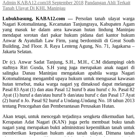
Admin KABA12.com
18 September 2018
Pandangan Ahli Terkait
Tanah Ulayat Di KHL Maninjau
Lubukbasung, KABA12.com —
Persolan tanah ulayat warga
Nagari Kotomalintang, Kecamatan Tanjungraya, Kabupaten Agam
yang masuk ke dalam area kawasan hutan lindung Maninjau
mendapat sorotan dari pakar hukum pidana dari kantor hukum
Anwar & Ayatullah Law Firm, yang berdomisili di Great South
Building, 2nd Floor. Jl. Raya Lenteng Agung, No. 71, Jagakarsa –
Jakarta Selatan.
Dr (c). Anwar Sadat Tanjung, S.H., M.H., C.M didampingi oleh
staftnya Riri Gusda, S.H yang juga merupakan anak nagari di
salingka Danau Maninjau mengatakan apabila warga Nagari
Kotomalintang mengambil upaya hukum untuk menguasai kawasan
hutan tersebut, maka warga nagari yg dimaksud dapat melanggar
Pasal 83 Ayat (1) dan atau Pasal 12 huruf b atau huruf c Jo. Pasal 82
Ayat (1) huruf a dan/atau huruf b dan/atau huruf c dan Pasal 17 Ayat
(2) huruf n Jo. Pasal 92 huruf a Undang-Undang No. 18 tahun 2013
tentang Pencegahan dan Pemberantasan Perusakan Hutan.
Akan tetapi, untuk mencegah terjadinya sengketa dikemudian hari,
Kerapatan Adat Nagari (KAN) juga perlu membuat buku tanah
nagari yang merupakan bukti administrasi kepemilikan tanah untuk
memberikan kepastian hukum atas tanah ulayat. Dimana tanah