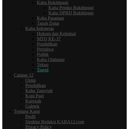
Kaba Bukittinggi
Kaba Pemko Bukittinggi
Kaba DPRD Bukittinggi
Kaba Pasaman
Tanah Datar
Kaba Indonesia
Hukum dan Kriminal
MTQ KE-37
Pendidikan
Peristiwa
Politik
Kaba Olahraga
Tekno
Travel
Catatan 12
Opini
Pendidikan
Kaba Tausyiah
Kopi Pagi
Kurenah
Galetek
Tentang Kami
Profil
Struktur Redaksi KABA12.com
Privacy Policy