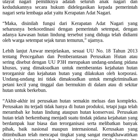
ulayat nagari pemiliknya adalah seluruh anak nagari dan
kedudukannya secara hukum didelegasikan kepada pemerintah
nagari serta lembaga adat yaitu Kerapatan Adat Nagari.
“Maka, disinilah fungsi dari Kerapatan Adat Nagari yang
seharusnya berkoordinasi dengan pemerintah setempat, dengan
adanya kawasan hutan lindung tersebut yang diduga telah didiami
oleh warga setempat sejak turun temurun,” ujarnya.
Lebih lanjut Anwar menjelaskan, sesuai UU No. 18 Tahun 2013
tentang Pencegahan dan Pemberantasan Perusakan Hutan atau
sering disebut dengan UU P3H merupakan undang-undang pidana
khusus, yang dimaksudkan untuk memberantas kejahatan hutan
terorganisir dan kejahatan hutan yang dilakukan oleh korporasi.
Undang-undang ini tidak dimaksudkan untuk mengkriminalkan
petani kecil yang tinggal dan bermukim di dalam atau di sekitar
hutan untuk berkebun.
“Akhir-akhir ini perusakan hutan semakin meluas dan kompleks.
Perusakan itu terjadi tidak hanya di hutan produksi, tetapi juga telah
merambah ke hutan lindung ataupun hutan konservasi. Perusakan
hutan telah berkembang menjadi suatu tindak pidana kejahatan yang
berdampak luar biasa dan terorganisasi serta melibatkan banyak
pihak, baik nasional maupun internasional. Kerusakan yang
ditimbulkan telah mencapai tingkat yang sangat mengkhawatirkan