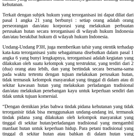
kehutanan.
Terkait dengan subjek hukum yang terorganisasi ini dapat diliat dari
pasal 1 angka 21 yang berbunyi : setiap orang adalah orang
perseorangan dan/atau korporasi yang melakukan perbuatan
perusakan hutan secara terorganisasi di wilayah hukum Indonesia
dan/atau berakibat hukum di wilayah hukum Indonesia.
Undang-Undang P3H, juga memberikan tafsir yang otentik terhadap
kata-kata terorganisasi yaitu sebagaimana disebutkan dalam pasal 1
angka 6 yang bunyi lengkapnya, terorganisasi adalah kegiatan yang
dilakukan oleh suatu kelompok yang terstruktur, yang terdiri dari 2
(dua) orang atau lebih, dan yang bertindak secara bersama-sama
pada waktu tertentu dengan tujuan melakukan perusakan hutan,
tidak termasuk kelompok masyarakat yang tinggal di dalam atau di
sekitar kawasan hutan yang melakukan perladangan tradisional
dan/atau melakukan penebangan kayu untuk keperluan sendiri dan
tidak untuk tujuan komersial.
“Dengan demikian jelas bahwa tindak pidana kehutanan yang tidak
terorganisir tidak bisa menggunakan undang-undang ini, termasuk
tindak pidana yang dilakukan oleh kelompok masyarakat yang
tinggal di sekitar hutan/perladangan tradisional yang mengambil
manfaat hutan untuk keperluan hidup. Para petani tradisional yang
tinggal di sekitar hutan atau bahkan di dalam hutan yang