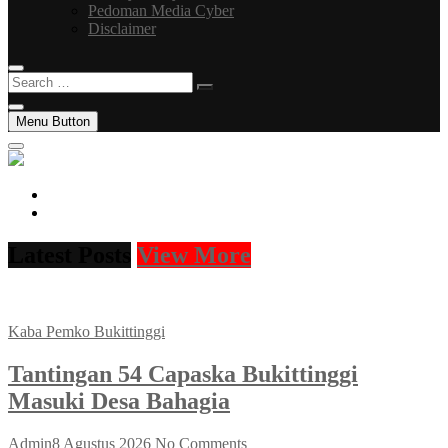
Pedoman Media Cyber
Disclaimer
Search
…
Menu Button
facebook
instagram
Latest Posts
View More
Kaba Pemko Bukittinggi
Tantingan 54 Capaska Bukittinggi
Masuki Desa Bahagia
Admin
8 Agustus 2026
No Comments