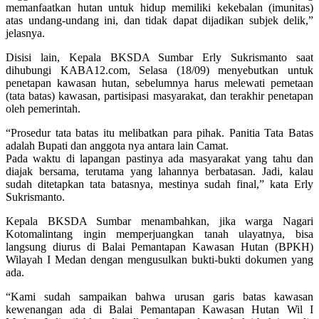
memanfaatkan hutan untuk hidup memiliki kekebalan (imunitas)
atas undang-undang ini, dan tidak dapat dijadikan subjek delik,”
jelasnya.
Disisi lain, Kepala BKSDA Sumbar Erly Sukrismanto saat
dihubungi KABA12.com, Selasa (18/09) menyebutkan untuk
penetapan kawasan hutan, sebelumnya harus melewati pemetaan
(tata batas) kawasan, partisipasi masyarakat, dan terakhir penetapan
oleh pemerintah.
“Prosedur tata batas itu melibatkan para pihak. Panitia Tata Batas
adalah Bupati dan anggota nya antara lain Camat.
Pada waktu di lapangan pastinya ada masyarakat yang tahu dan
diajak bersama, terutama yang lahannya berbatasan. Jadi, kalau
sudah ditetapkan tata batasnya, mestinya sudah final,” kata Erly
Sukrismanto.
Kepala BKSDA Sumbar menambahkan, jika warga Nagari
Kotomalintang ingin memperjuangkan tanah ulayatnya, bisa
langsung diurus di Balai Pemantapan Kawasan Hutan (BPKH)
Wilayah I Medan dengan mengusulkan bukti-bukti dokumen yang
ada.
“Kami sudah sampaikan bahwa urusan garis batas kawasan
kewenangan ada di Balai Pemantapan Kawasan Hutan Wil I