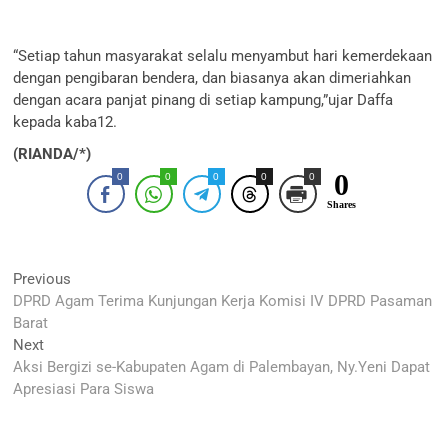
“Setiap tahun masyarakat selalu menyambut hari kemerdekaan
dengan pengibaran bendera, dan biasanya akan dimeriahkan
dengan acara panjat pinang di setiap kampung,”ujar Daffa
kepada kaba12.
(RIANDA/*)
0
0
0
0
0
0
Shares
Navigasi
Previous
Previous
post:
DPRD Agam Terima Kunjungan Kerja Komisi IV DPRD Pasaman
pos
Barat
Next
Next
post:
Aksi Bergizi se-Kabupaten Agam di Palembayan, Ny.Yeni Dapat
Apresiasi Para Siswa