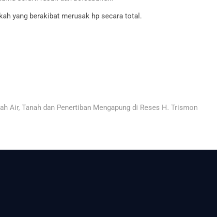
ah yang berakibat merusak hp secara total.
ext
ost:
ah Air, Tanah dan Penertiban Mengapung di Reses H. Trismon