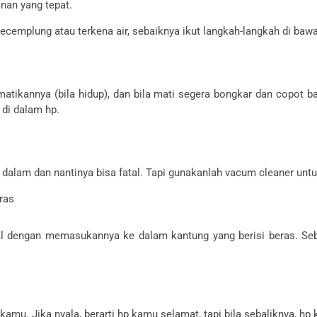
nan yang tepat.
 kecemplung atau terkena air, sebaiknya ikut langkah-langkah di bawa
matikannya (bila hidup), dan bila mati segera bongkar dan copot b
 di dalam hp.
lam dan nantinya bisa fatal. Tapi gunakanlah vacum cleaner untu
ras
al dengan memasukannya ke dalam kantung yang berisi beras. S
kamu. Jika nyala, berarti hp kamu selamat, tapi bila sebaliknya, hp