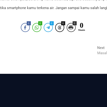
tika smartphone kamu terkena air. Jangan sampai kamu salah langk
0
0
0
0
0
0
Shares
N
Next
p
Masal