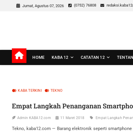
Skip
(0752) 76808
redaksi.kaba1
Jumat, Agustus 07, 2026
to
content
kaba12
MEDIA INSPIRASI MASA KINI
HOME
KABA 12
CATATAN 12
TENTAN
KABA TERKINI
TEKNO
Empat Langkah Penanganan Smartphon
Admin KABA12.com
11 Maret 2018
Empat Langkah Penan
Tekno, kaba12.com — Barang elektronik seperti smartphone s