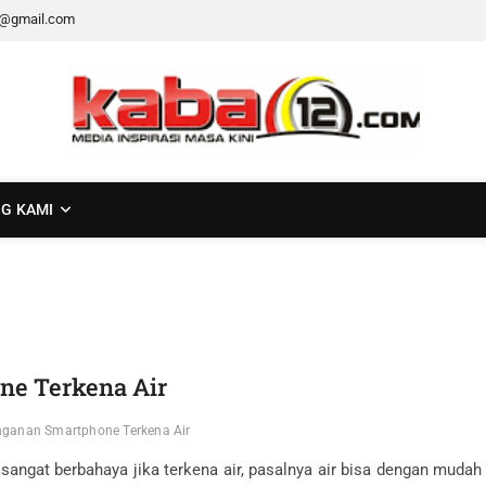
2@gmail.com
G KAMI
e Terkena Air
ganan Smartphone Terkena Air
angat berbahaya jika terkena air, pasalnya air bisa dengan muda