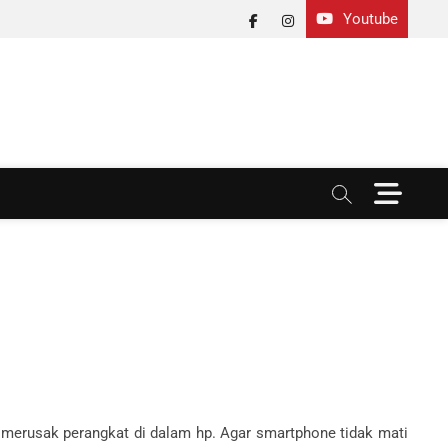
Youtube
facebook
instagram
M
e
n
u
B
u
t
t
o
n
h merusak perangkat di dalam hp. Agar smartphone tidak mati