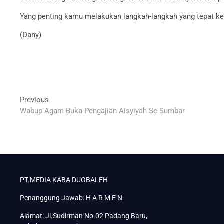
Yang penting kamu melakukan langkah-langkah yang tepat ke
(Dany)
Navigasi
Previous
Previous
post:
Wabup Agam Buka Pengajian Aisyiyah Se-Sumbar
pos
PT.MEDIA KABA DUOBALEH
Penanggung Jawab: H A R M E N
Alamat: Jl.Sudirman No.02 Padang Baru,