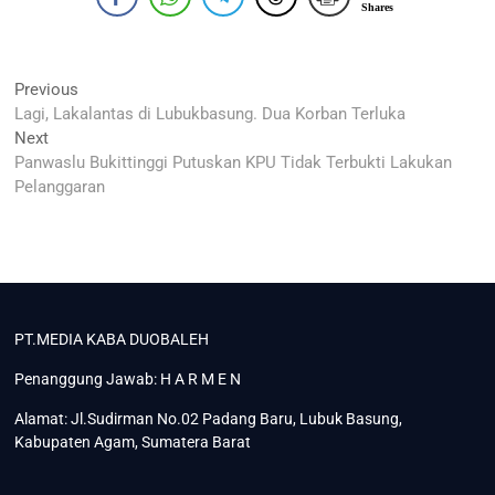
Shares
Navigasi
Previous
Previous
post:
Lagi, Lakalantas di Lubukbasung. Dua Korban Terluka
pos
Next
Next
post:
Panwaslu Bukittinggi Putuskan KPU Tidak Terbukti Lakukan
Pelanggaran
PT.MEDIA KABA DUOBALEH
Penanggung Jawab: H A R M E N
Alamat: Jl.Sudirman No.02 Padang Baru, Lubuk Basung,
Kabupaten Agam, Sumatera Barat