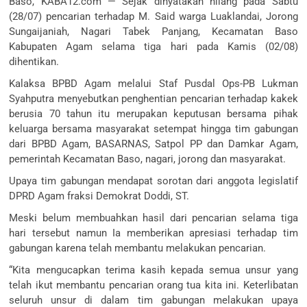
Baso, KABA12.com — Sejak dinyatakan hilang pada Sabtu
(28/07) pencarian terhadap M. Said warga Luaklandai, Jorong
Sungaijaniah, Nagari Tabek Panjang, Kecamatan Baso
Kabupaten Agam selama tiga hari pada Kamis (02/08)
dihentikan.
Kalaksa BPBD Agam melalui Staf Pusdal Ops-PB Lukman
Syahputra menyebutkan penghentian pencarian terhadap kakek
berusia 70 tahun itu merupakan keputusan bersama pihak
keluarga bersama masyarakat setempat hingga tim gabungan
dari BPBD Agam, BASARNAS, Satpol PP dan Damkar Agam,
pemerintah Kecamatan Baso, nagari, jorong dan masyarakat.
Upaya tim gabungan mendapat sorotan dari anggota legislatif
DPRD Agam fraksi Demokrat Doddi, ST.
Meski belum membuahkan hasil dari pencarian selama tiga
hari tersebut namun Ia memberikan apresiasi terhadap tim
gabungan karena telah membantu melakukan pencarian.
“Kita mengucapkan terima kasih kepada semua unsur yang
telah ikut membantu pencarian orang tua kita ini. Keterlibatan
seluruh unsur di dalam tim gabungan melakukan upaya