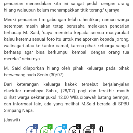
pencarian menandakan kita ini sangat peduli dengan orang
hilang walaupun belum menampakkan titik terang,” ujarnya.
Meski pencarian tim gabungan telah dihentikan, namun warga
setempat masih akan tetap berusaha melakuan pencarian
terhadap M. Said, “saya meminta kepada semua masyarakat
kalau ketemu sesuai foto itu untuk melaporkan kepada jorong,
walinagari atau ke kantor camat, karena pihak keluarga sangat
berharap agar bisa berkumpul kembali dengan orang tua
mereka,” sebutnya.
M. Said dilaporkan hilang oleh pihak keluarga pada pihak
berwenang pada Senin (30/07).
Dari keterangan keluarga kakek tersebut berjalan-jalan
disekitar rumahnya Sabtu, (28/07) pagi dan terakhir masih
dilihat warga sekitar pukul 12.00 WIB, dibawah batang beringin,
dan informasi lain, ada yang melihat M.Said berada di SPBU
Simpang Napa.
(Jaswit)
0
0
0
0
0
0