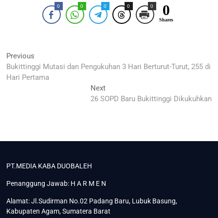
0
0
0
0
0
0
Shares
Navigasi
Previous
Previous
post:
Bukittinggi Mutasi dan Pengukuhan 3 Hari Berturut-Turut, 255 di
pos
Hari Pertama
Next
Next
post:
26 SOPD Baru Bukittinggi Dikukuhkan
PT.MEDIA KABA DUOBALEH
Penanggung Jawab: H A R M E N
Alamat: Jl.Sudirman No.02 Padang Baru, Lubuk Basung,
Kabupaten Agam, Sumatera Barat