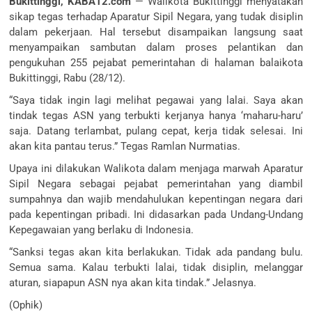
Bukittinggi, KABA12.com
— Walikota Bukittinggi menyatakan
sikap tegas terhadap Aparatur Sipil Negara, yang tudak disiplin
dalam pekerjaan. Hal tersebut disampaikan langsung saat
menyampaikan sambutan dalam proses pelantikan dan
pengukuhan 255 pejabat pemerintahan di halaman balaikota
Bukittinggi, Rabu (28/12).
“Saya tidak ingin lagi melihat pegawai yang lalai. Saya akan
tindak tegas ASN yang terbukti kerjanya hanya ‘maharu-haru’
saja. Datang terlambat, pulang cepat, kerja tidak selesai. Ini
akan kita pantau terus.” Tegas Ramlan Nurmatias.
Upaya ini dilakukan Walikota dalam menjaga marwah Aparatur
Sipil Negara sebagai pejabat pemerintahan yang diambil
sumpahnya dan wajib mendahulukan kepentingan negara dari
pada kepentingan pribadi. Ini didasarkan pada Undang-Undang
Kepegawaian yang berlaku di Indonesia.
“Sanksi tegas akan kita berlakukan. Tidak ada pandang bulu.
Semua sama. Kalau terbukti lalai, tidak disiplin, melanggar
aturan, siapapun ASN nya akan kita tindak.” Jelasnya.
(Ophik)