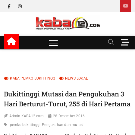
Skip
facebook
instagram
to
content
kaba12
MEDIA INSPIRASI MASA KINI
M
e
n
u
B
u
KABA PEMKO BUKITTINGGI
NEWS LOKAL
t
t
Bukittinggi Mutasi dan Pengukuhan 3
o
n
Hari Berturut-Turut, 255 di Hari Pertama
Admin KABA12.com
28 Desember 2016
pemko bukittinggi
Pengukuhan dan mutasi