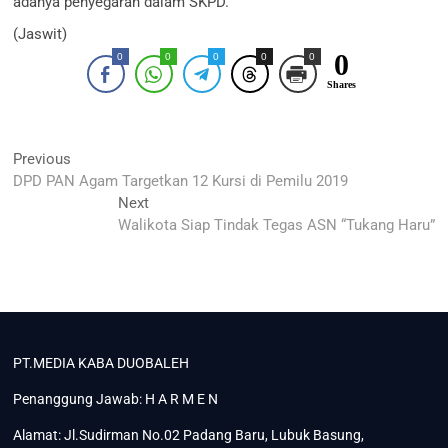
adanya penyegaran dalam SKPD.
(Jaswit)
0
0
0
0
0
0
Shares
Navigasi
Previous
Previous
post:
DPD PAN Agam Targetkan 12 Kursi di Pemilu 2019
pos
Next
Next
post:
Walikota Siap Tindak Tegas ASN “Tukang Haru”
PT.MEDIA KABA DUOBALEH
Penanggung Jawab: H A R M E N
Alamat: Jl.Sudirman No.02 Padang Baru, Lubuk Basung,