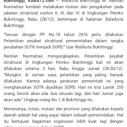
Bukittinggi, KABA12.com
— Walikota Bukittinggi M. Ramlan
Nurmatias kembali melakukan mutasi dan pengukuhan pada
jabatan struktural eselon II, III, dan IV di lingkungan Pemko
Bukittinggi, Rabu (28/12), bertempat di halaman Balaikota
Bukittinggi.
“Sesuai dengan PP No.18 tahun 2016 perlu dilakukan
Pelantikan pejabat struktural pemerintahan dalam rangka
perubahan SOTK menjadi SOPD.” Ujar Walikota Bukittinggi.
Ramlan Nurmatias mengungkapkan, Pelantikan pejabat
struktural di lingkungan Pemko Bukittinggi kali ini akan
dilakukan selama 3 hari, Rabu hingga Jumat (28-30/12).
“Mungkin di zaman saya pelantikan yang paling banyak
dilakukan. Karena adanya peraturan pemerintah ini yang
mengharuskan SOTK dijadikan SOPD. Hari ini kita Lantik 255
orang, besok akan ada dua ratusan lagi, dan hari Jumat juga
akan ada.” Ungkap orang No.1 di Bukittinggi itu.
Menurutnya, rotasi, mutasi dan promosi yang dilakukan kepala
daerah adalah hal yang wajar dalam sebuah pemerintahan. Hal
itu bertujuan bagaiman organisasi lebih kuat lagi dengan