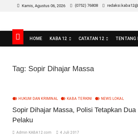
Skip
(0752) 76808
redaksi.kaba12
Kamis, Agustus 06, 2026
to
content
kaba12
MEDIA INSPIRASI MASA KINI
HOME
KABA 12
CATATAN 12
TENTANG 
Tag:
Sopir Dihajar Massa
HUKUM DAN KRIMINAL
KABA TERKINI
NEWS LOKAL
Sopir Dihajar Massa, Polisi Tetapkan Dua
Pelaku
Admin KABA12.com
4 Juli 2017