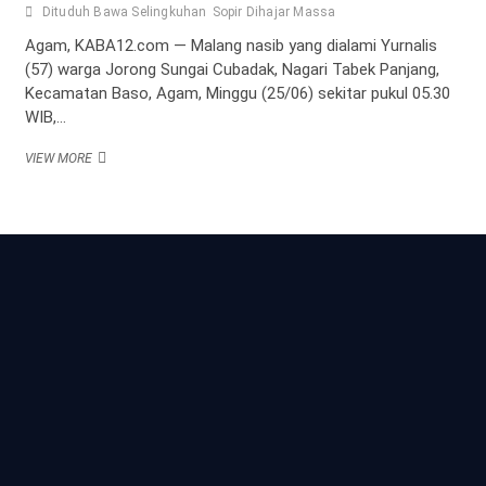
Dituduh Bawa Selingkuhan
Sopir Dihajar Massa
Agam, KABA12.com — Malang nasib yang dialami Yurnalis
(57) warga Jorong Sungai Cubadak, Nagari Tabek Panjang,
Kecamatan Baso, Agam, Minggu (25/06) sekitar pukul 05.30
WIB,…
DITUDUH
VIEW MORE
BAWA
SELINGKUHAN,
SOPIR
DIHAJAR
MASSA