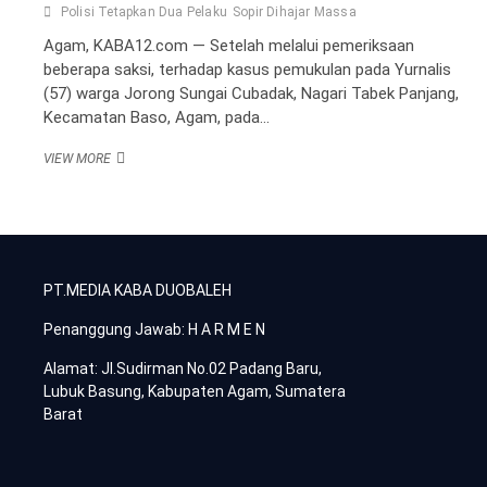
Polisi Tetapkan Dua Pelaku
Sopir Dihajar Massa
Agam, KABA12.com — Setelah melalui pemeriksaan
beberapa saksi, terhadap kasus pemukulan pada Yurnalis
(57) warga Jorong Sungai Cubadak, Nagari Tabek Panjang,
Kecamatan Baso, Agam, pada…
SOPIR
VIEW MORE
DIHAJAR
MASSA,
POLISI
TETAPKAN
DUA
PELAKU
PT.MEDIA KABA DUOBALEH
Penanggung Jawab: H A R M E N
Alamat: Jl.Sudirman No.02 Padang Baru,
Lubuk Basung, Kabupaten Agam, Sumatera
Barat