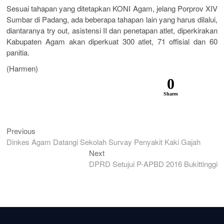
Sesuai tahapan yang ditetapkan KONI Agam, jelang Porprov XIV
Sumbar di Padang, ada beberapa tahapan lain yang harus dilalui,
diantaranya try out, asistensi II dan penetapan atlet, diperkirakan
Kabupaten Agam akan diperkuat 300 atlet, 71 offisial dan 60
panitia.
(Harmen)
0
Shares
Previous
Previous
Navigasi
post:
Dinkes Agam Datangi Sekolah Survay Penyakit Kaki Gajah
pos
Next
Next
post:
DPRD Setujui P-APBD 2016 Bukittinggi