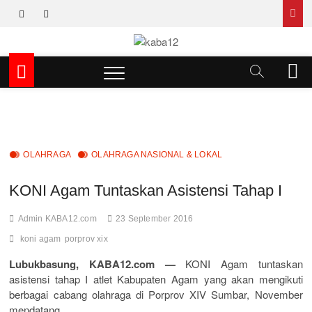
Skip
facebook
instagram
to
content
kaba12
MEDIA INSPIRASI MASA KINI
M
e
n
u
B
u
t
OLAHRAGA
OLAHRAGA NASIONAL & LOKAL
t
o
KONI Agam Tuntaskan Asistensi Tahap I
n
Admin KABA12.com
23 September 2016
koni agam
porprov xix
Lubukbasung, KABA12.com —
KONI Agam tuntaskan
asistensi tahap I atlet Kabupaten Agam yang akan mengikuti
berbagai cabang olahraga di Porprov XIV Sumbar, November
mendatang.