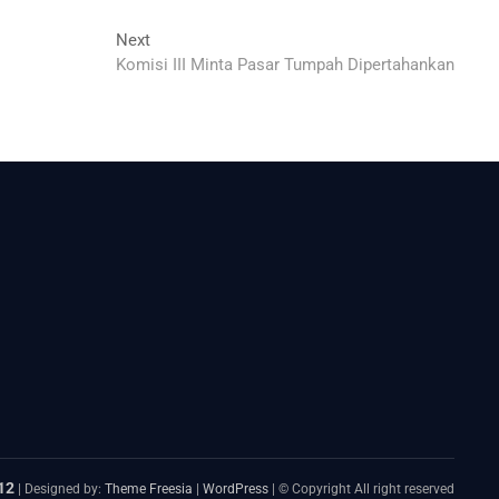
Next
Next
post:
Komisi III Minta Pasar Tumpah Dipertahankan
12
| Designed by:
Theme Freesia
|
WordPress
| © Copyright All right reserved