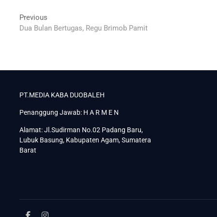
Navigasi
Previous
Previous
post:
Dua Bulan Bertugas, Regu Brimob Pamit
pos
PT.MEDIA KABA DUOBALEH
Penanggung Jawab: H A R M E N
Alamat: Jl.Sudirman No.02 Padang Baru,
Lubuk Basung, Kabupaten Agam, Sumatera
Barat
facebook
instagram