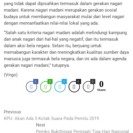
yang tidak dapat dipisahkan termasuk dalam gerakan nagari
madani. Karena nagari madani merupakan gerakan sosial
budaya untuk membangun masyarakat mulai dari level nagari
dengan memanfaatkan nilai-nilai lokal yang ada.
“Salah satu kriteria nagari madani adalah melindungi kampung
dan anak nagari dari hal-hal yang negatif, dan itu termasuk
dalam aksi bela negara. Selain itu, berjuang untuk
memabangun karakter dan meningkatkan kualitas sumber daya
manusia juga termasuk bela negara, dan ini ada dalam agenda
gerakan nagari madani,” tutupnya.
(Virgo)
0
0
0
0
0
0
Shares
Navigasi
Previous
Previous
post:
KPU: Akan Ada 5 Kotak Suara Pada Pemilu 2019
pos
Next
Next
post:
Pemko Bukittinggi Peringati Tiga Hari Nasional