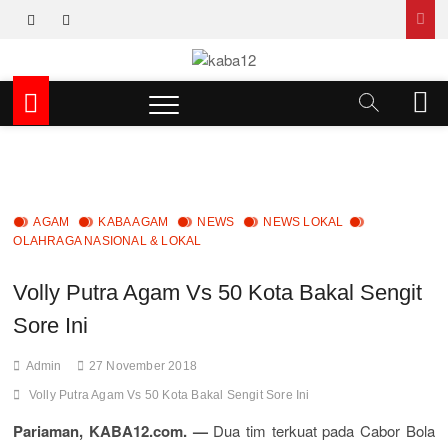
Skip
facebook
instagram
to
content
kaba12
MEDIA INSPIRASI MASA KINI
M
e
n
u
B
u
t
AGAM
KABA AGAM
NEWS
NEWS LOKAL
OLAHRAGA NASIONAL & LOKAL
t
o
n
Volly Putra Agam Vs 50 Kota Bakal Sengit
Sore Ini
Admin
27 November 2018
Volly Putra Agam Vs 50 Kota Bakal Sengit Sore Ini
Pariaman, KABA12.com. —
Dua tim terkuat pada Cabor Bola