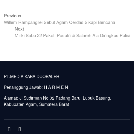
Previous
Previous
Navigasi
post:
Willem Rampangilei Sebut Agam Cerdas Sikapi Bencana
pos
Next
Next
post:
Miliki Sabu 22 Paket, Pasutri di Salareh Aia Diringkus Polisi
PT.MEDIA KABA DUOBALEH
Penanggung Jawab: H A R M E N
Alamat: Jl.Sudirman No.02 Padang Baru, Lubuk Basung,
Kabupaten Agam, Sumatera Barat
facebook
instagram