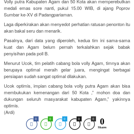
Volly putra Kabupaten Agam dan 50 Kota akan memperebutkan
medali emas sore nanti, pukul 15.00 WIB, di ajang Poprov
Sumbar ke-XV di Padangpariaman.
Laga diperkirakan akan menyedot perhatian ratusan penonton itu
akan bakal seru dan menarik.
Pasalnya, dari data yang diperoleh, kedua tim ini sama-sama
kuat dan Agam belum pernah terkalahkan sejak babak
penyisihan pada poll B.
Menurut Ucok, tim pelatih cabang bola volly Agam, timnya akan
berupaya optimal meraih gelar juara, mengingat berbagai
persiapan sudah sangat optimal dilakukan.
Ucok optimis, impian cabang bola volly putra Agam akan bisa
membukukan kemenangan dari 50 Kota ,” mohon doa dan
dukungan seluruh masyarakat kabupaten Agam,” yakinnya
optimis.
(Ardi)
0
0
0
0
0
0
Shares