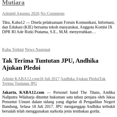
Mutiara
Admin
6 Agustus 2026
No Comments
Tiku, Kaba12 — Disela pelaksanaan Forum Komunikasi, Informasi,
dan Edukasi (KIE) bersama tokoh masyarakat, Anggota Komisi IX
DPR RI Ade Rizki Pratama, S.E., M.M. menyerahkan…
Kaba Terkini
News Nasional
Tak Terima Tuntutan JPU, Andhika
Ajukan Pledoi
Admin KABA12.com
18 Juli 2017
Andhika Ajukan Pledoi
Tak
Terima Tuntutan JPU
Jakarta, KABA12.com
— Personel band The Titans, Andika
Naliputra Wilaharja dituntut hukuman satu tahun penjara oleh Jaksa
Penuntut Umum dalam sidang yang digelar di Pengadilan Negeri
Bandung, Selasa 18 Juli 2017. JPU menganggap Andhika terbukti
bersalah telah menggunakan narkotia jenis tembakau gorila.