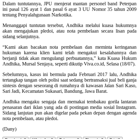
Dalam tuntutannya, JPU menjerat mantan personel band Peterpan
ini pasal 126 ayat 1 dan pasal 6 ayat 3 UU Nomor 35 tahun 2009
tentang Penyalahgunaan Narkotika.
Menanggapi tuntutan tersebut, Andhika melalui kuasa hukumnya
akan mengajukan pledoi, atau nota pembelaan secara lisan pada
sidang selanjutnya.
“Kami akan bacakan nota pembelaan dan meminta keringanan
hukuman karena klien kami telah mengakui kesalahannya dan
berjanji tidak akan mengulangi perbuatannya,” kata Kuasa Hukum
Andhika, Mursal Senjaya, seperti dikutip Viva.co.id, Selasa (18/07).
Sebelumnya, kasus ini bermula pada Februari 2017 lalu, Andhika
tertangkap tangan oleh polisi saat sedang bertransaksi jual beli ganja
sintesis dengan seseorang di rumahnya di kawasan Jalan Sari Kaso,
Sari Jadi, Kecamatan Sukasari, Bandung, Jawa Barat.
Andhika mengaku sengaja dan memakai tembakau gorila lantaran
penasaran dari iklan yang ada di postingan media sosial Instagram.
Sidang lanjutan pun akan digelar pada pekan depan dengan agenda
nota pembelaan, atau pledoi.
(Dany)