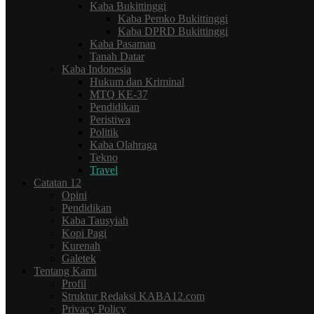
Kaba Bukittinggi
Kaba Pemko Bukittinggi
Kaba DPRD Bukittinggi
Kaba Pasaman
Tanah Datar
Kaba Indonesia
Hukum dan Kriminal
MTQ KE-37
Pendidikan
Peristiwa
Politik
Kaba Olahraga
Tekno
Travel
Catatan 12
Opini
Pendidikan
Kaba Tausyiah
Kopi Pagi
Kurenah
Galetek
Tentang Kami
Profil
Struktur Redaksi KABA12.com
Privacy Policy