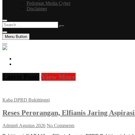
Pedoman Media Cyber
Disclaimer
Search
…
Menu Button
facebook
instagram
Latest Posts
View More
Kaba DPRD Bukittinggi
Reses Perorangan, Elfianis Jaring Aspir
Admin
6 Agustus 2026
No Comments