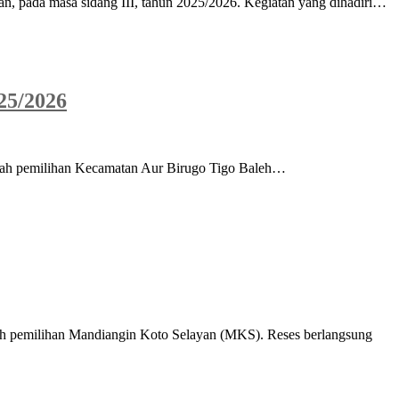
, pada masa sidang III, tahun 2025/2026. Kegiatan yang dihadiri…
25/2026
erah pemilihan Kecamatan Aur Birugo Tigo Baleh…
ah pemilihan Mandiangin Koto Selayan (MKS). Reses berlangsung