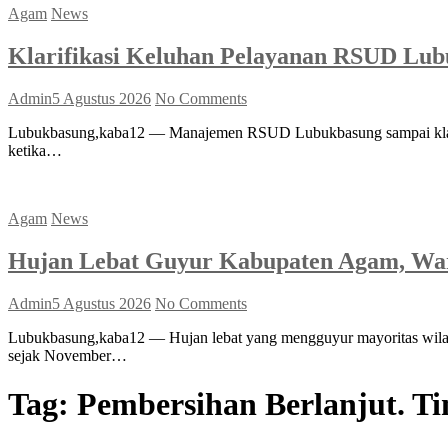
Agam
News
Klarifikasi Keluhan Pelayanan RSUD Lub
Admin
5 Agustus 2026
No Comments
Lubukbasung,kaba12 — Manajemen RSUD Lubukbasung sampai klarifik
ketika…
Agam
News
Hujan Lebat Guyur Kabupaten Agam, War
Admin
5 Agustus 2026
No Comments
Lubukbasung,kaba12 — Hujan lebat yang mengguyur mayoritas wilay
sejak November…
Tag:
Pembersihan Berlanjut. T