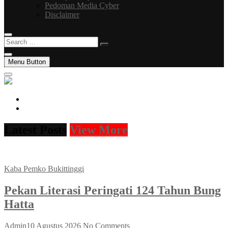
Pedoman Media Cyber
Disclaimer
Search
…
Menu Button
facebook
instagram
Latest Posts
View More
Kaba Pemko Bukittinggi
Pekan Literasi Peringati 124 Tahun Bung
Hatta
Admin
10 Agustus 2026
No Comments