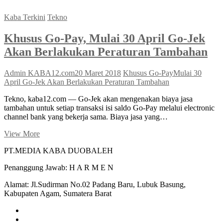
Kaba Terkini
Tekno
Khusus Go-Pay, Mulai 30 April Go-Jek
Akan Berlakukan Peraturan Tambahan
Admin KABA12.com
20 Maret 2018
Khusus Go-Pay
Mulai 30
April Go-Jek Akan Berlakukan Peraturan Tambahan
Tekno, kaba12.com — Go-Jek akan mengenakan biaya jasa
tambahan untuk setiap transaksi isi saldo Go-Pay melalui electronic
channel bank yang bekerja sama. Biaya jasa yang…
Khusus
View More
Go-
PT.MEDIA KABA DUOBALEH
Pay,
Mulai
Penanggung Jawab: H A R M E N
30
April
Alamat: Jl.Sudirman No.02 Padang Baru, Lubuk Basung,
Go-
Kabupaten Agam, Sumatera Barat
Jek
Akan
facebook
Berlakukan
instagram
Peraturan