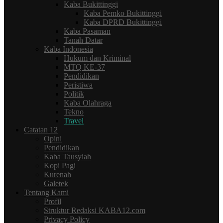
Kaba Bukittinggi
Kaba Pemko Bukittinggi
Kaba DPRD Bukittinggi
Kaba Pasaman
Tanah Datar
Kaba Indonesia
Hukum dan Kriminal
MTQ KE-37
Pendidikan
Peristiwa
Politik
Kaba Olahraga
Tekno
Travel
Catatan 12
Opini
Pendidikan
Kaba Tausyiah
Kopi Pagi
Kurenah
Galetek
Tentang Kami
Profil
Struktur Redaksi KABA12.com
Privacy Policy