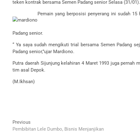
teken kontrak bersama Semen Padang senior Selasa (31/01)
Pemain yang berposisi penyerang ini sudah 15
Padang senior.
“ Ya saya sudah mengikuti trial bersama Semen Padang sej
Padang senior,”ujar Mardiono.
Putra daerah Sijunjung kelahiran 4 Maret 1993 juga perna
tim asal Depok.
(M.Ikhsan)
Navigasi
Previous
Previous
post:
Pembibitan Lele Dumbo, Bisnis Menjanjikan
pos