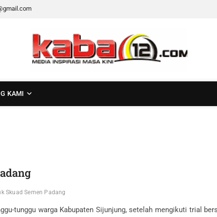
@gmail.com
G KAMI
Padang
suk Skuad Semen Padang
ggu-tunggu warga Kabupaten Sijunjung, setelah mengikuti trial b