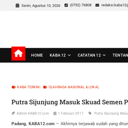
Skip
(0752) 76808
redaksi.kaba12
Senin, Agustus 10, 2026
to
content
kaba12
MEDIA INSPIRASI MASA KINI
HOME
KABA 12
CATATAN 12
TENTAN
KABA TERKINI
OLAHRAGA NASIONAL & LOKAL
Putra Sijunjung Masuk Skuad Semen 
Admin KABA12.com
1 Februari 2017
Putra Sijunjung Ma
Padang, KABA12.com
— Akhirnya terjawab sudah yang ditun