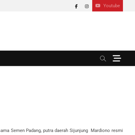
Youtube
facebook
instagram
M
e
n
u
B
u
t
t
o
n
ersama Semen Padang, putra daerah Sijunjung Mardiono resmi