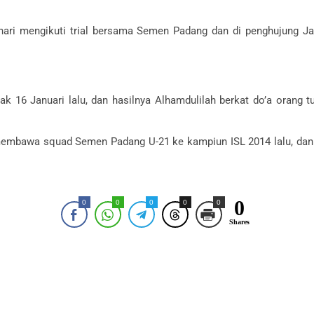
.
 hari mengikuti trial bersama Semen Padang dan di penghujung 
ak 16 Januari lalu, dan hasilnya Alhamdulilah berkat do’a orang
h membawa squad Semen Padang U-21 ke kampiun ISL 2014 lalu, da
0
0
0
0
0
0
Shares