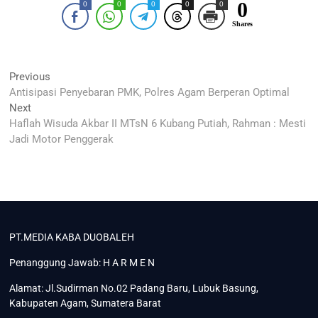
0
0
0
0
0
0
Shares
Navigasi
Previous
Previous
post:
Antisipasi Penyebaran PMK, Polres Agam Berperan Optimal
pos
Next
Next
post:
Haflah Wisuda Akbar II MTsN 6 Kubang Putiah, Rahman : Mesti
Jadi Motor Penggerak
PT.MEDIA KABA DUOBALEH
Penanggung Jawab: H A R M E N
Alamat: Jl.Sudirman No.02 Padang Baru, Lubuk Basung,
Kabupaten Agam, Sumatera Barat