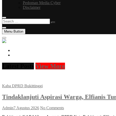
Pedoman Media Cyber
Disclaimer
Search
…
Menu Button
facebook
instagram
Latest Posts
View More
Kaba DPRD Bukittinggi
Tindaklanjuti Aspirasi Warga, Elfianis T
Admin
7 Agustus 2026
No Comments