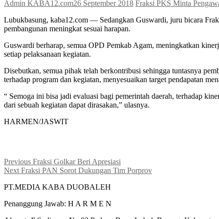
Admin KABA12.com
26 September 2018
Fraksi PKS Minta Pengawa
Lubukbasung, kaba12.com — Sedangkan Guswardi, juru bicara Fraks
pembangunan meningkat sesuai harapan.
Guswardi berharap, semua OPD Pemkab Agam, meningkatkan kinerja pen
setiap pelaksanaan kegiatan.
Disebutkan, semua pihak telah berkontribusi sehingga tuntasnya pe
terhadap program dan kegiatan, menyesuaikan target pendapatan m
“ Semoga ini bisa jadi evaluasi bagi pemerintah daerah, terhadap kin
dari sebuah kegiatan dapat dirasakan,” ulasnya.
HARMEN/JASWIT
Navigasi
Previous
Previous
Fraksi Golkar Beri Apresiasi
Next
post:
Next
Fraksi PAN Sorot Dukungan Tim Porprov
pos
post:
PT.MEDIA KABA DUOBALEH
Penanggung Jawab: H A R M E N