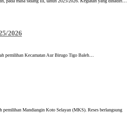
, pada masa sidang III, tahun 2025/2026. Kegiatan yang dihadiri…
25/2026
erah pemilihan Kecamatan Aur Birugo Tigo Baleh…
ah pemilihan Mandiangin Koto Selayan (MKS). Reses berlangsung