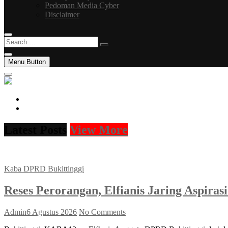
Pedoman Media Cyber
Disclaimer
Search
…
Menu Button
facebook
instagram
Latest Posts
View More
Kaba DPRD Bukittinggi
Reses Perorangan, Elfianis Jaring Aspir
Admin
6 Agustus 2026
No Comments