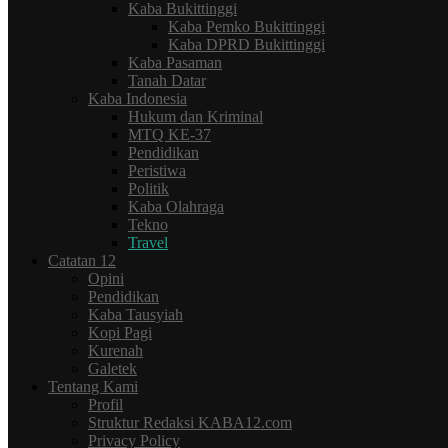
Kaba Bukittinggi
Kaba Pemko Bukittinggi
Kaba DPRD Bukittinggi
Kaba Pasaman
Tanah Datar
Kaba Indonesia
Hukum dan Kriminal
MTQ KE-37
Pendidikan
Peristiwa
Politik
Kaba Olahraga
Tekno
Travel
Catatan 12
Opini
Pendidikan
Kaba Tausyiah
Kopi Pagi
Kurenah
Galetek
Tentang Kami
Profil
Struktur Redaksi KABA12.com
Privacy Policy