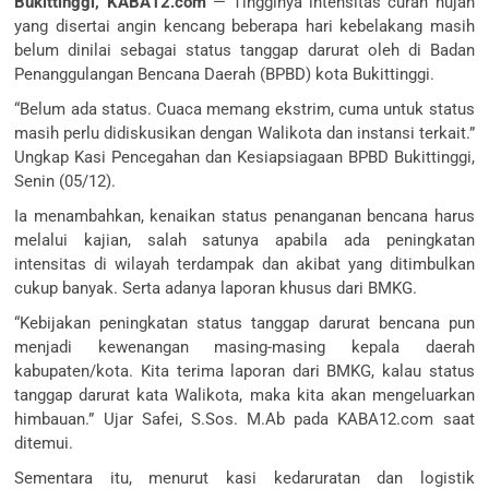
Bukittinggi, KABA12.com
— Tingginya intensitas curah hujan
yang disertai angin kencang beberapa hari kebelakang masih
belum dinilai sebagai status tanggap darurat oleh di Badan
Penanggulangan Bencana Daerah (BPBD) kota Bukittinggi.
“Belum ada status. Cuaca memang ekstrim, cuma untuk status
masih perlu didiskusikan dengan Walikota dan instansi terkait.”
Ungkap Kasi Pencegahan dan Kesiapsiagaan BPBD Bukittinggi,
Senin (05/12).
Ia menambahkan, kenaikan status penanganan bencana harus
melalui kajian, salah satunya apabila ada peningkatan
intensitas di wilayah terdampak dan akibat yang ditimbulkan
cukup banyak. Serta adanya laporan khusus dari BMKG.
“Kebijakan peningkatan status tanggap darurat bencana pun
menjadi kewenangan masing-masing kepala daerah
kabupaten/kota. Kita terima laporan dari BMKG, kalau status
tanggap darurat kata Walikota, maka kita akan mengeluarkan
himbauan.” Ujar Safei, S.Sos. M.Ab pada KABA12.com saat
ditemui.
Sementara itu, menurut kasi kedaruratan dan logistik