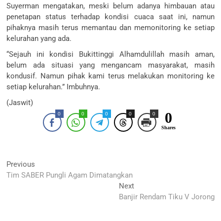
Suyerman mengatakan, meski belum adanya himbauan atau
penetapan status terhadap kondisi cuaca saat ini, namun
pihaknya masih terus memantau dan memonitoring ke setiap
kelurahan yang ada.
“Sejauh ini kondisi Bukittinggi Alhamdulillah masih aman,
belum ada situasi yang mengancam masyarakat, masih
kondusif. Namun pihak kami terus melakukan monitoring ke
setiap kelurahan.” Imbuhnya.
(Jaswit)
0
0
0
0
0
0
Shares
Navigasi
Previous
Previous
post:
Tim SABER Pungli Agam Dimatangkan
pos
Next
Next
post:
Banjir Rendam Tiku V Jorong