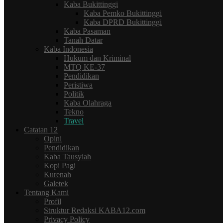
Kaba Bukittinggi
Kaba Pemko Bukittinggi
Kaba DPRD Bukittinggi
Kaba Pasaman
Tanah Datar
Kaba Indonesia
Hukum dan Kriminal
MTQ KE-37
Pendidikan
Peristiwa
Politik
Kaba Olahraga
Tekno
Travel
Catatan 12
Opini
Pendidikan
Kaba Tausyiah
Kopi Pagi
Kurenah
Galetek
Tentang Kami
Profil
Struktur Redaksi KABA12.com
Privacy Policy