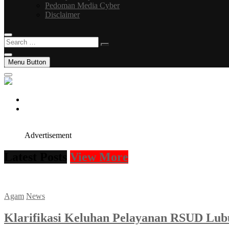
Pedoman Media Cyber
Disclaimer
Search
…
Menu Button
facebook
instagram
Advertisement
Latest Posts
View More
Agam
News
Klarifikasi Keluhan Pelayanan RSUD Lub