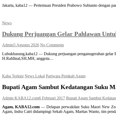
Jakarta, kaba12 — Pertemuan Presiden Prabowo Subianto dengan para
News
Dukung Perjuangan Gelar Pahlawan Untuk
Admin
5 Agustus 2026
No Comments
Lubukbasung,kaba12 — Dukung perjuangan penganugerahan gelar Pah
H.Rafdinal,SH,MH, anggota…
Kaba Terkini
News Lokal
Pariwara Pemkab Agam
Bupati Agam Sambut Kedatangan Suku M
Admin KABA12.com
6 Februari 2017
Bupati Agam Sambut Kedatan
Agam, KABA12.com
— Delapan perwakilan Suku Maori New Zeala
Agam, Indra Catri didampingi Sekab Agam, Martias Wanto, tim pe