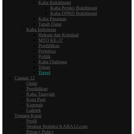
Kaba Bukittinggi
Kaba Pemko Bukittinggi
Kaba DPRD Bukittinggi
Kaba Pasaman
Tanah Datar
Kaba Indonesia
Hukum dan Kriminal
MTQ KE-37
Pendidikan
Peristiwa
Politik
Kaba Olahraga
Tekno
Travel
Catatan 12
Opini
Pendidikan
Kaba Tausyiah
Kopi Pagi
Kurenah
Galetek
Tentang Kami
Profil
Struktur Redaksi KABA12.com
Privacy Policy