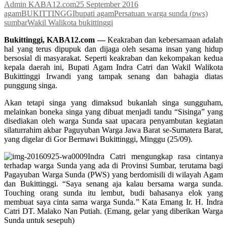
Admin KABA12.com
25 September 2016
agam
BUKITTINGGI
bupati agam
Persatuan warga sunda (pws)
sumbar
Wakil Walikota bukittinggi
Bukittinggi, KABA12.com —
Keakraban dan kebersamaan adalah
hal yang terus dipupuk dan dijaga oleh sesama insan yang hidup
bersosial di masyarakat. Seperti keakraban dan kekompakan kedua
kepala daerah ini, Bupati Agam Indra Catri dan Wakil Walikota
Bukittinggi Irwandi yang tampak senang dan bahagia diatas
punggung singa.
Akan tetapi singa yang dimaksud bukanlah singa sungguham,
melainkan boneka singa yang dibuat menjadi tandu “Sisinga” yang
disediakan oleh warga Sunda saat upacara penyambutan kegiatan
silaturrahim akbar Paguyuban Warga Jawa Barat se-Sumatera Barat,
yang digelar di Gor Bermawi Bukittinggi, Minggu (25/09).
Indra Catri mengungkap rasa cintanya
terhadap warga Sunda yang ada di Provinsi Sumbar, terutama bagi
Pagayuban Warga Sunda (PWS) yang berdomisili di wilayah Agam
dan Bukittinggi. “Saya senang aja kalau bersama warga sunda.
Touching orang sunda itu lembut, budi bahasanya elok yang
membuat saya cinta sama warga Sunda.” Kata Emang Ir. H. Indra
Catri DT. Malako Nan Putiah. (Emang, gelar yang diberikan Warga
Sunda untuk sesepuh)