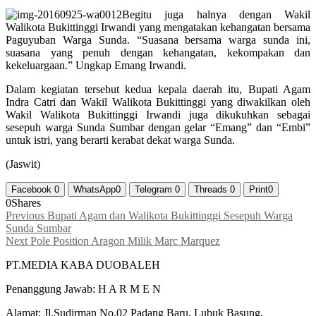
Begitu juga halnya dengan Wakil
Walikota Bukittinggi Irwandi yang mengatakan kehangatan bersama
Paguyuban Warga Sunda. “Suasana bersama warga sunda ini,
suasana yang penuh dengan kehangatan, kekompakan dan
kekeluargaan.” Ungkap Emang Irwandi.
Dalam kegiatan tersebut kedua kepala daerah itu, Bupati Agam
Indra Catri dan Wakil Walikota Bukittinggi yang diwakilkan oleh
Wakil Walikota Bukittinggi Irwandi juga dikukuhkan sebagai
sesepuh warga Sunda Sumbar dengan gelar “Emang” dan “Embi”
untuk istri, yang berarti kerabat dekat warga Sunda.
(Jaswit)
Facebook
0
WhatsApp
0
Telegram
0
Threads
0
Print
0
0
Shares
Navigasi
Previous
Previous
Bupati Agam dan Walikota Bukittinggi Sesepuh Warga
post:
Sunda Sumbar
pos
Next
Next
Pole Position Aragon Milik Marc Marquez
post:
PT.MEDIA KABA DUOBALEH
Penanggung Jawab: H A R M E N
Alamat: Jl.Sudirman No.02 Padang Baru, Lubuk Basung,