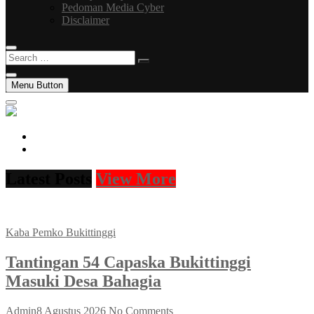
Pedoman Media Cyber
Disclaimer
Search
…
Menu Button
facebook
instagram
Latest Posts
View More
Kaba Pemko Bukittinggi
Tantingan 54 Capaska Bukittinggi
Masuki Desa Bahagia
Admin
8 Agustus 2026
No Comments