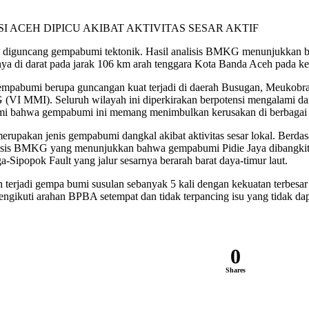
I ACEH DIPICU AKIBAT AKTIVITAS SESAR AKTIF
ceh diguncang gempabumi tektonik. Hasil analisis BMKG menunjukkan 
nya di darat pada jarak 106 km arah tenggara Kota Banda Aceh pada k
 gempabumi berupa guncangan kuat terjadi di daerah Busugan, Meuk
G (VI MMI). Seluruh wilayah ini diperkirakan berpotensi mengalami d
abumi bahwa gempabumi ini memang menimbulkan kerusakan di berbagai 
 merupakan jenis gempabumi dangkal akibat aktivitas sesar lokal. Ber
alisis BMKG yang menunjukkan bahwa gempabumi Pidie Jaya dibangkitkan 
Sipopok Fault yang jalur sesarnya berarah barat daya-timur laut.
erjadi gempa bumi susulan sebanyak 5 kali dengan kekuatan terbes
 mengikuti arahan BPBA setempat dan tidak terpancing isu yang tidak 
0
Shares