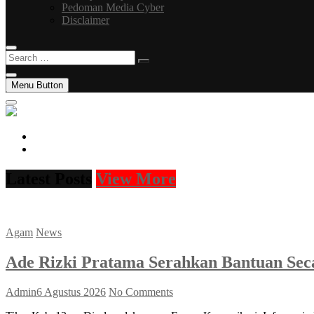
Pedoman Media Cyber
Disclaimer
Search
…
Menu Button
facebook
instagram
Latest Posts
View More
Agam
News
Ade Rizki Pratama Serahkan Bantuan Sec
Admin
6 Agustus 2026
No Comments