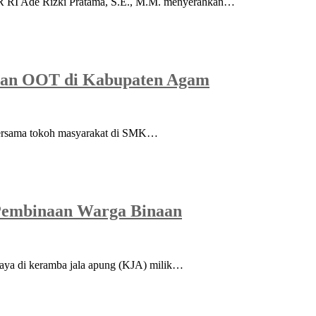
PR RI Ade Rizki Pratama, S.E., M.M. menyerahkan…
naan OOT di Kabupaten Agam
bersama tokoh masyarakat di SMK…
 Pembinaan Warga Binaan
aya di keramba jala apung (KJA) milik…