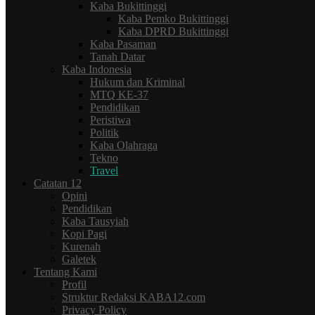
Kaba Bukittinggi
Kaba Pemko Bukittinggi
Kaba DPRD Bukittinggi
Kaba Pasaman
Tanah Datar
Kaba Indonesia
Hukum dan Kriminal
MTQ KE-37
Pendidikan
Peristiwa
Politik
Kaba Olahraga
Tekno
Travel
Catatan 12
Opini
Pendidikan
Kaba Tausyiah
Kopi Pagi
Kurenah
Galetek
Tentang Kami
Profil
Struktur Redaksi KABA12.com
Privacy Policy