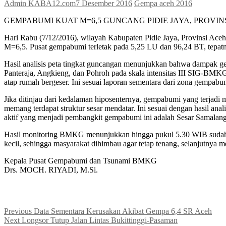
Admin KABA12.com
7 Desember 2016
Gempa aceh 2016
GEMPABUMI KUAT M=6,5 GUNCANG PIDIE JAYA, PROVINS
Hari Rabu (7/12/2016), wilayah Kabupaten Pidie Jaya, Provinsi A
M=6,5. Pusat gempabumi terletak pada 5,25 LU dan 96,24 BT, tepat
Hasil analisis peta tingkat guncangan menunjukkan bahwa dampak
Panteraja, Angkieng, dan Pohroh pada skala intensitas III SIG-BMK
atap rumah bergeser. Ini sesuai laporan sementara dari zona gemp
Jika ditinjau dari kedalaman hiposenternya, gempabumi yang terjadi
memang terdapat struktur sesar mendatar. Ini sesuai dengan hasil an
aktif yang menjadi pembangkit gempabumi ini adalah Sesar Samalanga-
Hasil monitoring BMKG menunjukkan hingga pukul 5.30 WIB sudah t
kecil, sehingga masyarakat dihimbau agar tetap tenang, selanjutnya
Kepala Pusat Gempabumi dan Tsunami BMKG
Drs. MOCH. RIYADI, M.Si.
Navigasi
Previous
Previous
Data Sementara Kerusakan Akibat Gempa 6,4 SR Aceh
Next
post:
Next
Longsor Tutup Jalan Lintas Bukittinggi-Pasaman