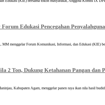
 dan Edukasi (KIE) bersama tokoh masyarakat, Anggota Komisi IX D
r Forum Edukasi Pencegahan Penyalahgu
., MM menggelar Forum Komunikasi, Informasi, dan Edukasi (KIE) 
ila 2 Ton, Dukung Ketahanan Pangan dan
njau, Kabupaten Agam, menggelar panen raya ikan nila hasil budid