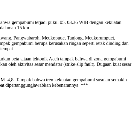
bahwa gempabumi terjadi pukul 05. 03.36 WIB dengan kekuatan
edalaman 15 km.
obrawang, Pangwabaroh, Meukopuue, Tanjong, Meukorumpuet,
ampak gempabumi berupa kerusakan ringan seperti retak dinding dan
tempat.
dasarkan peta tataan tektonik Aceh tampak bahwa di zona gempabumi
oleh aktivitas sesar mendatar (strike-slip fault). Dugaan kuat sesar
ar M=4,8. Tampak bahwa tren kekuatan gempabumi susulan semakin
dapat dipertanggungjawabkan kebenarannya. ***