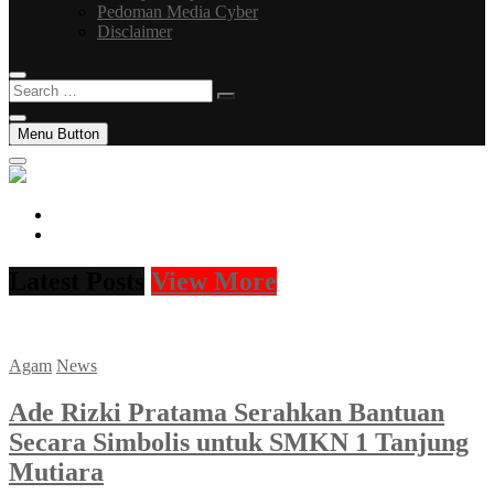
Pedoman Media Cyber
Disclaimer
Search
…
Menu Button
facebook
instagram
Latest Posts
View More
Agam
News
Ade Rizki Pratama Serahkan Bantuan
Secara Simbolis untuk SMKN 1 Tanjung
Mutiara