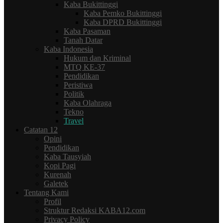
Kaba Bukittinggi
Kaba Pemko Bukittinggi
Kaba DPRD Bukittinggi
Kaba Pasaman
Tanah Datar
Kaba Indonesia
Hukum dan Kriminal
MTQ KE-37
Pendidikan
Peristiwa
Politik
Kaba Olahraga
Tekno
Travel
Catatan 12
Opini
Pendidikan
Kaba Tausyiah
Kopi Pagi
Kurenah
Galetek
Tentang Kami
Profil
Struktur Redaksi KABA12.com
Privacy Policy