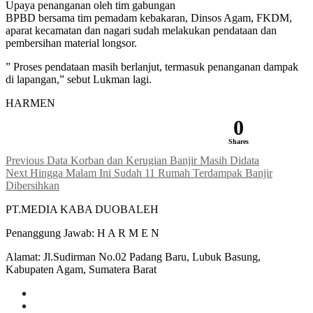
Upaya penanganan oleh tim gabungan
BPBD bersama tim pemadam kebakaran, Dinsos Agam, FKDM,
aparat kecamatan dan nagari sudah melakukan pendataan dan
pembersihan material longsor.
” Proses pendataan masih berlanjut, termasuk penanganan dampak
di lapangan,” sebut Lukman lagi.
HARMEN
0
Shares
Navigasi
Previous
Previous
Data Korban dan Kerugian Banjir Masih Didata
Next
post:
Next
Hingga Malam Ini Sudah 11 Rumah Terdampak Banjir
pos
post:
Dibersihkan
PT.MEDIA KABA DUOBALEH
Penanggung Jawab: H A R M E N
Alamat: Jl.Sudirman No.02 Padang Baru, Lubuk Basung,
Kabupaten Agam, Sumatera Barat
facebook
instagram