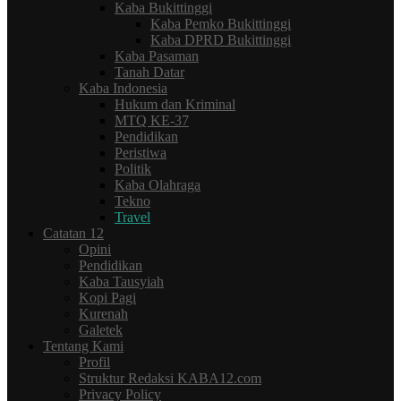
Kaba Bukittinggi
Kaba Pemko Bukittinggi
Kaba DPRD Bukittinggi
Kaba Pasaman
Tanah Datar
Kaba Indonesia
Hukum dan Kriminal
MTQ KE-37
Pendidikan
Peristiwa
Politik
Kaba Olahraga
Tekno
Travel
Catatan 12
Opini
Pendidikan
Kaba Tausyiah
Kopi Pagi
Kurenah
Galetek
Tentang Kami
Profil
Struktur Redaksi KABA12.com
Privacy Policy