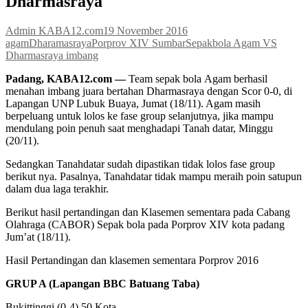
Dharmasraya
Admin KABA12.com
19 November 2016
agam
Dharamasraya
Porprov XIV Sumbar
Sepakbola Agam VS
Dharmasraya imbang
Padang, KABA12.com —
Team sepak bola
Agam berhasil
menahan imbang juara bertahan Dharmasraya dengan Scor 0-0, di
Lapangan UNP Lubuk Buaya, Jumat (18/11). Agam masih
berpeluang untuk lolos ke fase group selanjutnya, jika mampu
mendulang poin penuh saat menghadapi Tanah datar, Minggu
(20/11).
Sedangkan Tanahdatar sudah dipastikan tidak lolos fase group
berikut nya. Pasalnya, Tanahdatar tidak mampu meraih poin satupun
dalam dua laga terakhir.
Berikut hasil pertandingan dan Klasemen sementara pada Cabang
Olahraga (CABOR) Sepak bola pada Porprov XIV kota padang
Jum’at (18/11).
Hasil Pertandingan dan klasemen sementara Porprov 2016
GRUP A (Lapangan BBC Batuang Taba)
Bukittinggi (0-4) 50 Kota