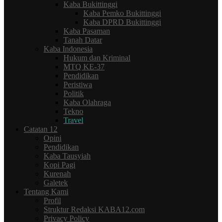
Kaba Bukittinggi
Kaba Pemko Bukittinggi
Kaba DPRD Bukittinggi
Kaba Pasaman
Tanah Datar
Kaba Indonesia
Hukum dan Kriminal
MTQ KE-37
Pendidikan
Peristiwa
Politik
Kaba Olahraga
Tekno
Travel
Catatan 12
Opini
Pendidikan
Kaba Tausyiah
Kopi Pagi
Kurenah
Galetek
Tentang Kami
Profil
Struktur Redaksi KABA12.com
Privacy Policy