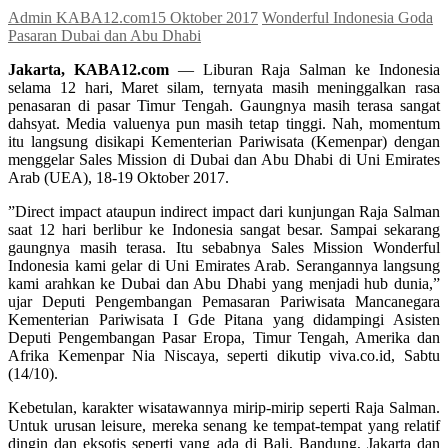
Admin KABA12.com
15 Oktober 2017
Wonderful Indonesia Goda
Pasaran Dubai dan Abu Dhabi
Jakarta, KABA12.com
— Liburan Raja Salman ke Indonesia
selama 12 hari, Maret silam, ternyata masih meninggalkan rasa
penasaran di pasar Timur Tengah. Gaungnya masih terasa sangat
dahsyat. Media valuenya pun masih tetap tinggi. Nah, momentum
itu langsung disikapi Kementerian Pariwisata (Kemenpar) dengan
menggelar Sales Mission di Dubai dan Abu Dhabi di Uni Emirates
Arab (UEA), 18-19 Oktober 2017.
”Direct impact ataupun indirect impact dari kunjungan Raja Salman
saat 12 hari berlibur ke Indonesia sangat besar. Sampai sekarang
gaungnya masih terasa. Itu sebabnya Sales Mission Wonderful
Indonesia kami gelar di Uni Emirates Arab. Serangannya langsung
kami arahkan ke Dubai dan Abu Dhabi yang menjadi hub dunia,”
ujar Deputi Pengembangan Pemasaran Pariwisata Mancanegara
Kementerian Pariwisata I Gde Pitana yang didampingi Asisten
Deputi Pengembangan Pasar Eropa, Timur Tengah, Amerika dan
Afrika Kemenpar Nia Niscaya, seperti dikutip viva.co.id, Sabtu
(14/10).
Kebetulan, karakter wisatawannya mirip-mirip seperti Raja Salman.
Untuk urusan leisure, mereka senang ke tempat-tempat yang relatif
dingin dan eksotis seperti yang ada di Bali, Bandung, Jakarta dan