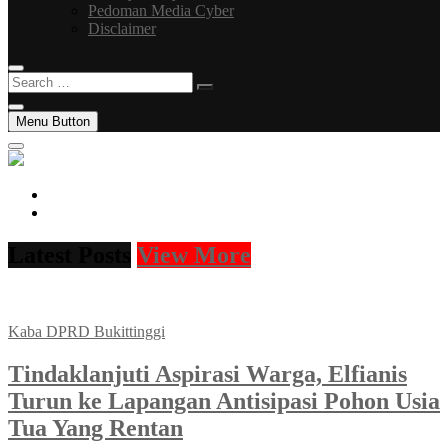
Pedoman Media Cyber
Disclaimer
Search
…
Menu Button
facebook
instagram
Latest Posts
View More
Kaba DPRD Bukittinggi
Tindaklanjuti Aspirasi Warga, Elfianis
Turun ke Lapangan Antisipasi Pohon Usia
Tua Yang Rentan