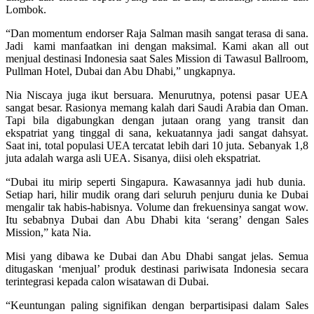
Lombok.
“Dan momentum endorser Raja Salman masih sangat terasa di sana.
Jadi kami manfaatkan ini dengan maksimal. Kami akan all out
menjual destinasi Indonesia saat Sales Mission di Tawasul Ballroom,
Pullman Hotel, Dubai dan Abu Dhabi,” ungkapnya.
Nia Niscaya juga ikut bersuara. Menurutnya, potensi pasar UEA
sangat besar. Rasionya memang kalah dari Saudi Arabia dan Oman.
Tapi bila digabungkan dengan jutaan orang yang transit dan
ekspatriat yang tinggal di sana, kekuatannya jadi sangat dahsyat.
Saat ini, total populasi UEA tercatat lebih dari 10 juta. Sebanyak 1,8
juta adalah warga asli UEA. Sisanya, diisi oleh ekspatriat.
“Dubai itu mirip seperti Singapura. Kawasannya jadi hub dunia.
Setiap hari, hilir mudik orang dari seluruh penjuru dunia ke Dubai
mengalir tak habis-habisnya. Volume dan frekuensinya sangat wow.
Itu sebabnya Dubai dan Abu Dhabi kita ‘serang’ dengan Sales
Mission,” kata Nia.
Misi yang dibawa ke Dubai dan Abu Dhabi sangat jelas. Semua
ditugaskan ‘menjual’ produk destinasi pariwisata Indonesia secara
terintegrasi kepada calon wisatawan di Dubai.
“Keuntungan paling signifikan dengan berpartisipasi dalam Sales