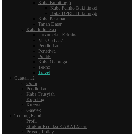
Kaba Bukittinggi
Kaba Pemko Bukittinggi
Kaba DPRD Bukittinggi
Kaba Pasaman
Tanah Datar
Kaba Indonesia
Hukum dan Kriminal
MTQ KE-37
Pendidikan
Peristiwa
Politik
Kaba Olahraga
Tekno
Travel
Catatan 12
Opini
Pendidikan
Kaba Tausyiah
Kopi Pagi
Kurenah
Galetek
Tentang Kami
Profil
Struktur Redaksi KABA12.com
Privacy Policy