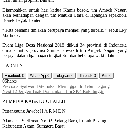
tuan rumah propinsi Banten.
Ditambahkan untuk hari kedua Kamis besok, tim Ampek Nagari
akan berhadapan dengan tim Maluku Utara di lapangan sepakbola
Bonek Legok Banten.
” Kita bersama tim akan berupaya menjadi yang terbaik, ” sebut Eky
Marlinda.
Event Liga Desa Nasional 2018 diikuti 34 provinsi di Indonesia
dimana untuk provinsi Sumbar diwakili tim Ampek Nagari yang
berjaya dalam liga nagari tingkat Sumbar beberapa waktu lalu.
HARMEN
Facebook
0
WhatsApp
0
Telegram
0
Threads
0
Print
0
0
Shares
Navigasi
Previous
Previous
Syafwan Ditemukan Meninggal di Kebun Jagung
Next
post:
Next
12 Jerigen Tuak Diamankan Tim SK4 Bukittinggi
pos
post:
PT.MEDIA KABA DUOBALEH
Penanggung Jawab: H A R M E N
Alamat: Jl.Sudirman No.02 Padang Baru, Lubuk Basung,
Kabupaten Agam, Sumatera Barat