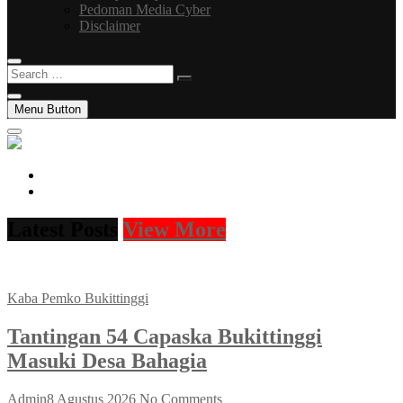
Pedoman Media Cyber
Disclaimer
Search
…
Menu Button
facebook
instagram
Latest Posts
View More
Kaba Pemko Bukittinggi
Tantingan 54 Capaska Bukittinggi
Masuki Desa Bahagia
Admin
8 Agustus 2026
No Comments