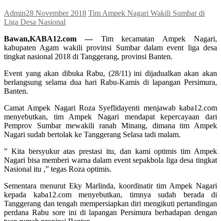
Admin
28 November 2018
Tim Ampek Nagari Wakili Sumbar di
Liga Desa Nasional
Bawan,KABA12.com —
Tim kecamatan Ampek Nagari,
kabupaten Agam wakili provinsi Sumbar dalam event liga desa
tingkat nasional 2018 di Tanggerang, provinsi Banten.
Event yang akan dibuka Rabu, (28/11) ini dijadualkan akan akan
berlangsung selama dua hari Rabu-Kamis di lapangan Persimura,
Banten.
Camat Ampek Nagari Roza Syeflidayenti menjawab kaba12.com
menyebutkan, tim Ampek Nagari mendapat kepercayaan dari
Pemprov Sumbar mewakili ranah Minang, dimana tim Ampek
Nagari sudah bertolak ke Tanggerang Selasa tadi malam.
” Kita bersyukur atas prestasi itu, dan kami optimis tim Ampek
Nagari bisa memberi warna dalam event sepakbola liga desa tingkat
Nasional itu ,” tegas Roza optimis.
Sementara menurut Eky Marlinda, koordinatir tim Ampek Nagari
kepada kaba12.com menyebutkan, timnya sudah berada di
Tanggerang dan tengah mempersiapkan diri mengikuti pertandingan
perdana Rabu sore ini di lapangan Persimura berhadapan dengan