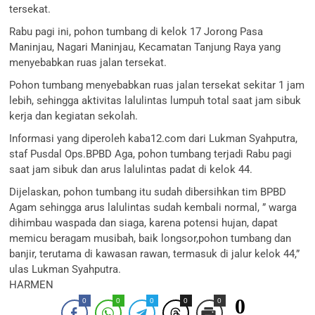
tersekat.
Rabu pagi ini, pohon tumbang di kelok 17 Jorong Pasa
Maninjau, Nagari Maninjau, Kecamatan Tanjung Raya yang
menyebabkan ruas jalan tersekat.
Pohon tumbang menyebabkan ruas jalan tersekat sekitar 1 jam
lebih, sehingga aktivitas lalulintas lumpuh total saat jam sibuk
kerja dan kegiatan sekolah.
Informasi yang diperoleh kaba12.com dari Lukman Syahputra,
staf Pusdal Ops.BPBD Aga, pohon tumbang terjadi Rabu pagi
saat jam sibuk dan arus lalulintas padat di kelok 44.
Dijelaskan, pohon tumbang itu sudah dibersihkan tim BPBD
Agam sehingga arus lalulintas sudah kembali normal, ” warga
dihimbau waspada dan siaga, karena potensi hujan, dapat
memicu beragam musibah, baik longsor,pohon tumbang dan
banjir, terutama di kawasan rawan, termasuk di jalur kelok 44,”
ulas Lukman Syahputra.
HARMEN
0
0
0
0
0
0