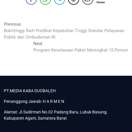
Shares
Navigasi
Previous
Previous
post:
Bukittinggi Raih Predikat Kepatuhan Tinggi Standar Pelayanan
pos
Publik dari Ombudsman RI
Next
Next
post:
Program Kesetaraan Paket Meningkat 15 Persen
PT.MEDIA KABA DUOBALEH
Penanggung Jawab: H A R M E N
Alamat: Jl.Sudirman No.02 Padang Baru, Lubuk Basung,
Kabupaten Agam, Sumatera Barat