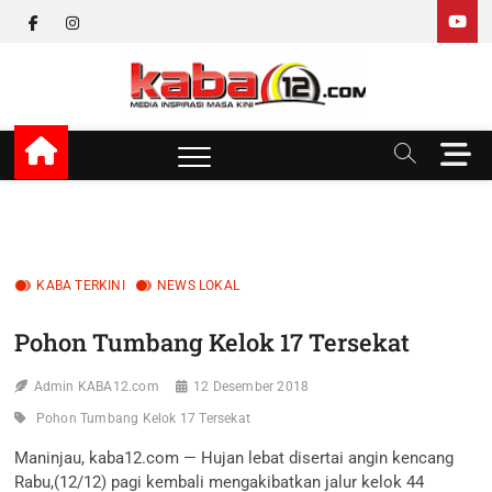
Skip
facebook
instagram
to
content
kaba12
MEDIA INSPIRASI MASA KINI
M
e
n
u
B
u
KABA TERKINI
NEWS LOKAL
t
t
Pohon Tumbang Kelok 17 Tersekat
o
n
Admin KABA12.com
12 Desember 2018
Pohon Tumbang Kelok 17 Tersekat
Maninjau, kaba12.com — Hujan lebat disertai angin kencang
Rabu,(12/12) pagi kembali mengakibatkan jalur kelok 44