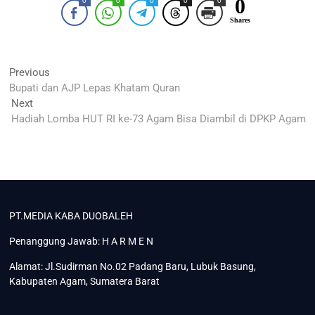
0
0
0
0
0
0
Shares
Navigasi
Previous
Previous
post:
Bupati dan AJP Lepas Khatam Quran
pos
Next
Next
post:
Hadiah Lomba HUT RI ke-73 Agam Bisa Diambil di DPKP Agam
PT.MEDIA KABA DUOBALEH
Penanggung Jawab: H A R M E N
Alamat: Jl.Sudirman No.02 Padang Baru, Lubuk Basung,
Kabupaten Agam, Sumatera Barat