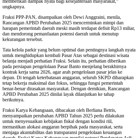
memberikan dampak nyata bagi kesejahteraan masyarakat,”
ungkapnya.
Fraksi PPP-PAN, disampaikan oleh Dewi Anggraini, menila,
Rancangan APBD Perubahan 2025 mencerminkan mimpi dan
harapan pemerintah daerah meski masih terdapat defisit Rp13 miliar,
dan mendorong pemanfaatan potensi daerah untuk menutup
kekurangan tersebut.
Tata kelola parkir yang belum optimal dan pentingnya langkah nyata
untuk menghidupkan kembali Pasar Atas sebagai destinasi wisata
belanja menjadi perhatian Fraksi. Selain itu, perhatian diberikan
pada persiapan pengelolaan Pasar Banto menjelang berakhirnya
kontrak kerja sama 2026, agar arah pengelolaan pasar jelas ke
depan. Di tengah keterbatasan anggaran, seluruh SKPD diharapkan
tetap bekerja maksimal dan fokus, sehingga fungsi pemerintah
benar-benar dirasakan masyarakat. Dengan demikian, Rancangan
APBD Perubahan 2025 dinilai layak dilanjutkan ke tahap
berikutnya.
Fraksi Karya Kebangsaan, dibacakan oleh Berliana Betris,
menyampaikan perubahan APBD Tahun 2025 perlu dilakukan
untuk menyesuaikan kebijakan fiskal dengan kondisi riil,
memastikan alokasi anggaran berpihak pada masyarakat, serta
menjaga akuntabilitas dan transparansi pengelolaan keuangan
daerah. Fraksi Karya Kebangsaan menilai potensi Pendapatan Asli