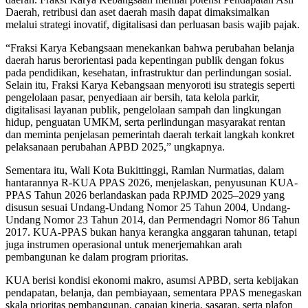
Daerah, retribusi dan aset daerah masih dapat dimaksimalkan
melalui strategi inovatif, digitalisasi dan perluasan basis wajib pajak.
“Fraksi Karya Kebangsaan menekankan bahwa perubahan belanja
daerah harus berorientasi pada kepentingan publik dengan fokus
pada pendidikan, kesehatan, infrastruktur dan perlindungan sosial.
Selain itu, Fraksi Karya Kebangsaan menyoroti isu strategis seperti
pengelolaan pasar, penyediaan air bersih, tata kelola parkir,
digitalisasi layanan publik, pengelolaan sampah dan lingkungan
hidup, penguatan UMKM, serta perlindungan masyarakat rentan
dan meminta penjelasan pemerintah daerah terkait langkah konkret
pelaksanaan perubahan APBD 2025,” ungkapnya.
Sementara itu, Wali Kota Bukittinggi, Ramlan Nurmatias, dalam
hantarannya R-KUA PPAS 2026, menjelaskan, penyusunan KUA-
PPAS Tahun 2026 berlandaskan pada RPJMD 2025–2029 yang
disusun sesuai Undang-Undang Nomor 25 Tahun 2004, Undang-
Undang Nomor 23 Tahun 2014, dan Permendagri Nomor 86 Tahun
2017. KUA-PPAS bukan hanya kerangka anggaran tahunan, tetapi
juga instrumen operasional untuk menerjemahkan arah
pembangunan ke dalam program prioritas.
KUA berisi kondisi ekonomi makro, asumsi APBD, serta kebijakan
pendapatan, belanja, dan pembiayaan, sementara PPAS menegaskan
skala prioritas pembangunan, capaian kinerja, sasaran, serta plafon