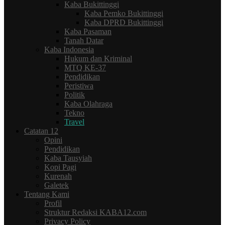
Kaba Bukittinggi
Kaba Pemko Bukittinggi
Kaba DPRD Bukittinggi
Kaba Pasaman
Tanah Datar
Kaba Indonesia
Hukum dan Kriminal
MTQ KE-37
Pendidikan
Peristiwa
Politik
Kaba Olahraga
Tekno
Travel
Catatan 12
Opini
Pendidikan
Kaba Tausyiah
Kopi Pagi
Kurenah
Galetek
Tentang Kami
Profil
Struktur Redaksi KABA12.com
Privacy Policy