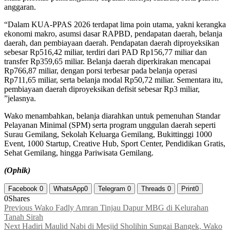
anggaran.
“Dalam KUA-PPAS 2026 terdapat lima poin utama, yakni kerangka
ekonomi makro, asumsi dasar RAPBD, pendapatan daerah, belanja
daerah, dan pembiayaan daerah. Pendapatan daerah diproyeksikan
sebesar Rp516,42 miliar, terdiri dari PAD Rp156,77 miliar dan
transfer Rp359,65 miliar. Belanja daerah diperkirakan mencapai
Rp766,87 miliar, dengan porsi terbesar pada belanja operasi
Rp711,65 miliar, serta belanja modal Rp50,72 miliar. Sementara itu,
pembiayaan daerah diproyeksikan defisit sebesar Rp3 miliar,
”jelasnya.
Wako menambahkan, belanja diarahkan untuk pemenuhan Standar
Pelayanan Minimal (SPM) serta program unggulan daerah seperti
Surau Gemilang, Sekolah Keluarga Gemilang, Bukittinggi 1000
Event, 1000 Startup, Creative Hub, Sport Center, Pendidikan Gratis,
Sehat Gemilang, hingga Pariwisata Gemilang.
(Ophik)
Facebook
0
WhatsApp
0
Telegram
0
Threads
0
Print
0
0
Shares
Navigasi
Previous
Previous
Wako Fadly Amran Tinjau Dapur MBG di Kelurahan
post:
Tanah Sirah
pos
Next
Next
Hadiri Maulid Nabi di Mesjid Sholihin Sungai Bangek, Wako