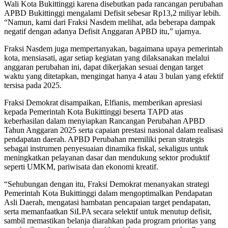
Wali Kota Bukittinggi karena disebutkan pada rancangan perubahan
APBD Bukittinggi mengalami Defisit sebesar Rp13,2 miliyar lebih.
“Namun, kami dari Fraksi Nasdem melihat, ada beberapa dampak
negatif dengan adanya Defisit Anggaran APBD itu,” ujarnya.
Fraksi Nasdem juga mempertanyakan, bagaimana upaya pemerintah
kota, mensiasati, agar setiap kegiatan yang dilaksanakan melalui
anggaran perubahan ini, dapat dikerjakan sesuai dengan target
waktu yang ditetapkan, mengingat hanya 4 atau 3 bulan yang efektif
tersisa pada 2025.
Fraksi Demokrat disampaikan, Elfianis, memberikan apresiasi
kepada Pemerintah Kota Bukittinggi beserta TAPD atas
keberhasilan dalam menyiapkan Rancangan Perubahan APBD
Tahun Anggaran 2025 serta capaian prestasi nasional dalam realisasi
pendapatan daerah. APBD Perubahan memiliki peran strategis
sebagai instrumen penyesuaian dinamika fiskal, sekaligus untuk
meningkatkan pelayanan dasar dan mendukung sektor produktif
seperti UMKM, pariwisata dan ekonomi kreatif.
“Sehubungan dengan itu, Fraksi Demokrat menanyakan strategi
Pemerintah Kota Bukittinggi dalam mengoptimalkan Pendapatan
Asli Daerah, mengatasi hambatan pencapaian target pendapatan,
serta memanfaatkan SiLPA secara selektif untuk menutup defisit,
sambil memastikan belanja diarahkan pada program prioritas yang