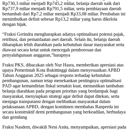
Rp730,3 miliar menjadi Rp745,2 miliar, belanja daerah naik dari
Rp737,9 miliar menjadi Rp791,5 miliar, serta pembiayaan daerah
bertambah dari Rp7,2 miliar menjadi Rp33,08 miliar. Perubahan ini
menimbulkan defisit sebesar Rp13,2 miliar yang harus dikelola
dengan bijak.
“Fraksi Gerindra mengharapkan adanya optimalisasi potensi pajak,
retribusi, dan pemanfaatan aset daerah. Selain itu, belanja daerah
diharapkan lebih diarahkan pada kebutuhan dasar masyarakat serta
diawasi secara ketat untuk mencegah pemborosan dan
penyalahgunaan anggaran,”harapnya
Fraksi PKS, dibacakan oleh Nur Hasra, memberikan apresiasi atas
upaya Pemerintah Kota Bukittinggi dalam menyesuaikan APBD
Tahun Anggaran 2025 sebagai respons terhadap kebutuhan
pembangunan, namun tetap menekankan pentingnya optimalisasi
PAD agar kemandirian fiskal semakin kuat, memastikan tambahan
belanja diarahkan pada program prioritas yang berdampak bagi
masyarakat, menyiapkan strategi agar defisit dapat ditekan, serta
menjaga transparansi dengan melibatkan masyarakat dalam
pelaksanaan APBD, dengan komitmen membahas Ranperda ini
secara konstruktif demi pembangunan yang berkeadilan, berbudaya
dan gemilang
Fraksi Nasdem, diwakili Neni Anita, menyampaikan, apresiasi pada