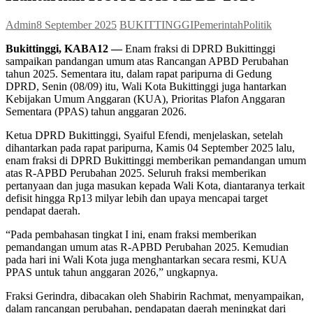
Admin
8 September 2025
BUKITTINGGI
Pemerintah
Politik
Bukittinggi, KABA12 —
Enam fraksi di DPRD Bukittinggi
sampaikan pandangan umum atas Rancangan APBD Perubahan
tahun 2025. Sementara itu, dalam rapat paripurna di Gedung
DPRD, Senin (08/09) itu, Wali Kota Bukittinggi juga hantarkan
Kebijakan Umum Anggaran (KUA), Prioritas Plafon Anggaran
Sementara (PPAS) tahun anggaran 2026.
Ketua DPRD Bukittinggi, Syaiful Efendi, menjelaskan, setelah
dihantarkan pada rapat paripurna, Kamis 04 September 2025 lalu,
enam fraksi di DPRD Bukittinggi memberikan pemandangan umum
atas R-APBD Perubahan 2025. Seluruh fraksi memberikan
pertanyaan dan juga masukan kepada Wali Kota, diantaranya terkait
defisit hingga Rp13 milyar lebih dan upaya mencapai target
pendapat daerah.
“Pada pembahasan tingkat I ini, enam fraksi memberikan
pemandangan umum atas R-APBD Perubahan 2025. Kemudian
pada hari ini Wali Kota juga menghantarkan secara resmi, KUA
PPAS untuk tahun anggaran 2026,” ungkapnya.
Fraksi Gerindra, dibacakan oleh Shabirin Rachmat, menyampaikan,
dalam rancangan perubahan, pendapatan daerah meningkat dari