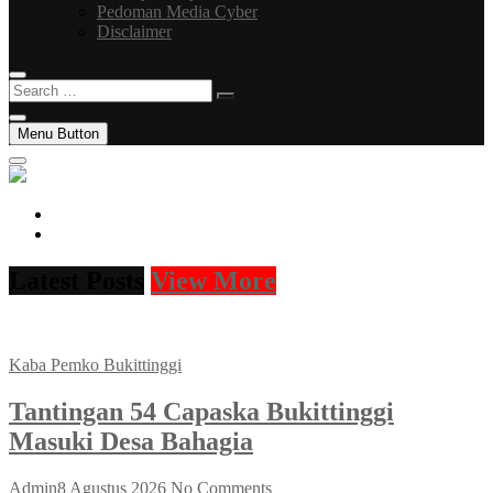
Pedoman Media Cyber
Disclaimer
Search
…
Menu Button
facebook
instagram
Latest Posts
View More
Kaba Pemko Bukittinggi
Tantingan 54 Capaska Bukittinggi
Masuki Desa Bahagia
Admin
8 Agustus 2026
No Comments