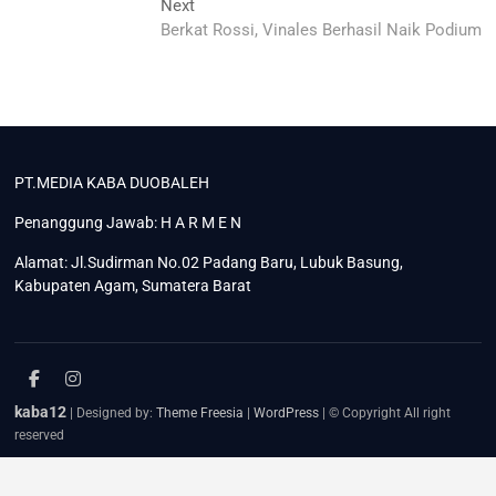
Next
Next
post:
Berkat Rossi, Vinales Berhasil Naik Podium
PT.MEDIA KABA DUOBALEH
Penanggung Jawab: H A R M E N
Alamat: Jl.Sudirman No.02 Padang Baru, Lubuk Basung,
Kabupaten Agam, Sumatera Barat
facebook
instagram
kaba12
| Designed by:
Theme Freesia
|
WordPress
| © Copyright All right
reserved