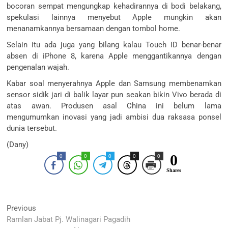
bocoran sempat mengungkap kehadirannya di bodi belakang,
spekulasi lainnya menyebut Apple mungkin akan
menanamkannya bersamaan dengan tombol home.
Selain itu ada juga yang bilang kalau Touch ID benar-benar
absen di iPhone 8, karena Apple menggantikannya dengan
pengenalan wajah.
Kabar soal menyerahnya Apple dan Samsung membenamkan
sensor sidik jari di balik layar pun seakan bikin Vivo berada di
atas awan. Produsen asal China ini belum lama
mengumumkan inovasi yang jadi ambisi dua raksasa ponsel
dunia tersebut.
(Dany)
0
0
0
0
0
0
Shares
Navigasi
Previous
Previous
post:
Ramlan Jabat Pj. Walinagari Pagadih
pos