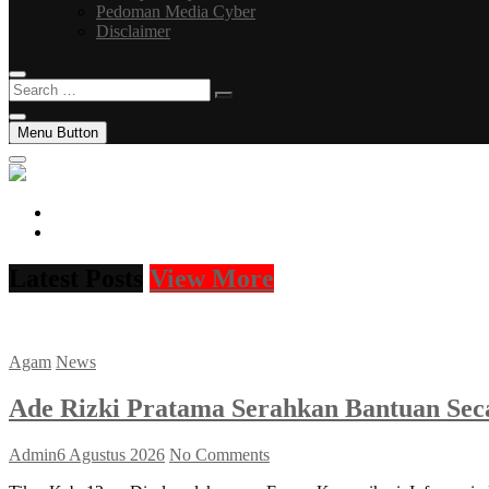
Pedoman Media Cyber
Disclaimer
Search
…
Menu Button
facebook
instagram
Latest Posts
View More
Agam
News
Ade Rizki Pratama Serahkan Bantuan Sec
Admin
6 Agustus 2026
No Comments