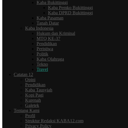
Kaba Bukittinggi
Kaba Pemko Bukittinggi
Kaba DPRD Bukittinggi
Kaba Pasaman
Tanah Datar
Kaba Indonesia
Hukum dan Kriminal
MTQ KE-37
Pendidikan
Peristiwa
Politik
Kaba Olahraga
Tekno
Travel
Catatan 12
Opini
Pendidikan
Kaba Tausyiah
Kopi Pagi
Kurenah
Galetek
Tentang Kami
Profil
Struktur Redaksi KABA12.com
Privacy Policy