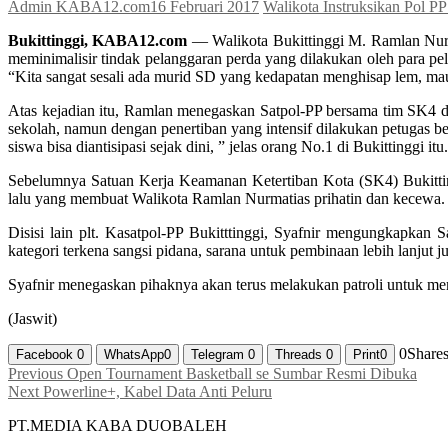
Admin KABA12.com
16 Februari 2017
Walikota Instruksikan Pol P
Bukittinggi, KABA12.com
— Walikota Bukittinggi M. Ramlan Nurmat
meminimalisir tindak pelanggaran perda yang dilakukan oleh para pe
“Kita sangat sesali ada murid SD yang kedapatan menghisap lem, mau
Atas kejadian itu, Ramlan menegaskan Satpol-PP bersama tim SK4 dan 
sekolah, namun dengan penertiban yang intensif dilakukan petugas b
siswa bisa diantisipasi sejak dini, ” jelas orang No.1 di Bukittinggi itu.
Sebelumnya Satuan Kerja Keamanan Ketertiban Kota (SK4) Bukitt
lalu yang membuat Walikota Ramlan Nurmatias prihatin dan kecewa.
Disisi lain plt. Kasatpol-PP Bukitttinggi, Syafnir mengungkapkan 
kategori terkena sangsi pidana, sarana untuk pembinaan lebih lanjut 
Syafnir menegaskan pihaknya akan terus melakukan patroli untuk mem
(Jaswit)
0
Share
Facebook
0
WhatsApp
0
Telegram
0
Threads
0
Print
0
Navigasi
Previous
Previous
Open Tournament Basketball se Sumbar Resmi Dibuka
Next
post:
Next
Powerline+, Kabel Data Anti Peluru
pos
post:
PT.MEDIA KABA DUOBALEH