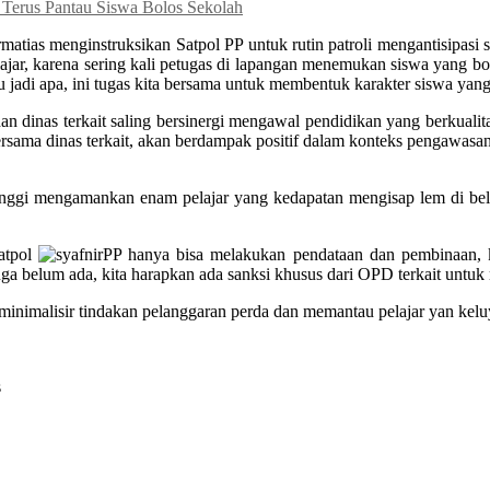
P Terus Pantau Siswa Bolos Sekolah
ias menginstruksikan Satpol PP untuk rutin patroli mengantisipasi s
lajar, karena sering kali petugas di lapangan menemukan siswa yang 
 jadi apa, ini tugas kita bersama untuk membentuk karakter siswa yang
dinas terkait saling bersinergi mengawal pendidikan yang berkualitas
ersama dinas terkait, akan berdampak positif dalam konteks pengawasa
inggi mengamankan enam pelajar yang kedapatan mengisap lem di b
Satpol
PP hanya bisa melakukan pendataan dan pembinaan, 
juga belum ada, kita harapkan ada sanksi khusus dari OPD terkait untu
inimalisir tindakan pelanggaran perda dan memantau pelajar yan kelu
s