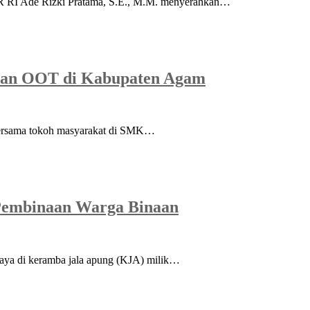
PR RI Ade Rizki Pratama, S.E., M.M. menyerahkan…
naan OOT di Kabupaten Agam
bersama tokoh masyarakat di SMK…
 Pembinaan Warga Binaan
aya di keramba jala apung (KJA) milik…