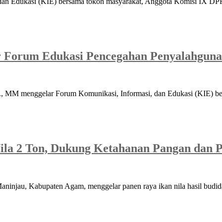
 dan Edukasi (KIE) bersama tokoh masyarakat, Anggota Komisi IX D
r Forum Edukasi Pencegahan Penyalahgu
., MM menggelar Forum Komunikasi, Informasi, dan Edukasi (KIE) 
ila 2 Ton, Dukung Ketahanan Pangan dan
njau, Kabupaten Agam, menggelar panen raya ikan nila hasil budid