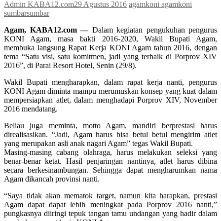
Admin KABA12.com
29 Agustus 2016
agam
koni agam
koni
sumbar
sumbar
Agam, KABA12.com —
Dalam kegiatan pengukuhan pengurus
KONI Agam, masa bakti 2016-2020, Wakil Bupati Agam,
membuka langsung Rapat Kerja KONI Agam tahun 2016, dengan
tema “Satu visi, satu komitmen, jadi yang terbaik di Porprov XIV
2016”, di Parai Resort Hotel, Senin (29/8).
Wakil Bupati mengharapkan, dalam rapat kerja nanti, pengurus
KONI Agam diminta mampu merumuskan konsep yang kuat dalam
mempersiapkan atlet, dalam menghadapi Porprov XIV, November
2016 mendatang.
Beliau juga meminta, motto Agam, mandiri berprestasi harus
direalisasikan. “Jadi, Agam harus bisa betul betul mengirim atlet
yang merupakan asli anak nagari Agam” tegas Wakil Bupati.
Masing-masing cabang olahraga, harus melakukan seleksi yang
benar-benar ketat. Hasil penjaringan nantinya, atlet harus dibina
secara berkesinambungan. Sehingga dapat mengharumkan nama
Agam dikancah provinsi nanti.
“Saya tidak akan mematok target, namun kita harapkan, prestasi
Agam dapat dapat lebih meningkat pada Porprov 2016 nanti,”
pungkasnya diiringi tepuk tangan tamu undangan yang hadir dalam