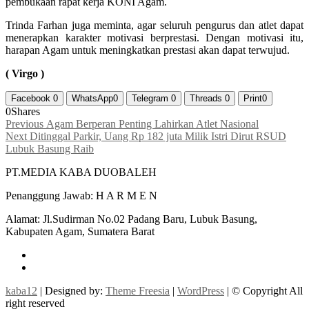
pembukaan rapat kerja KONI Agam.
Trinda Farhan juga meminta, agar seluruh pengurus dan atlet dapat
menerapkan karakter motivasi berprestasi. Dengan motivasi itu,
harapan Agam untuk meningkatkan prestasi akan dapat terwujud.
( Virgo )
Facebook
0
WhatsApp
0
Telegram
0
Threads
0
Print
0
0
Shares
Navigasi
Previous
Previous
Agam Berperan Penting Lahirkan Atlet Nasional
Next
post:
Next
Ditinggal Parkir, Uang Rp 182 juta Milik Istri Dirut RSUD
pos
post:
Lubuk Basung Raib
PT.MEDIA KABA DUOBALEH
Penanggung Jawab: H A R M E N
Alamat: Jl.Sudirman No.02 Padang Baru, Lubuk Basung,
Kabupaten Agam, Sumatera Barat
facebook
instagram
kaba12
| Designed by:
Theme Freesia
|
WordPress
| © Copyright All
right reserved