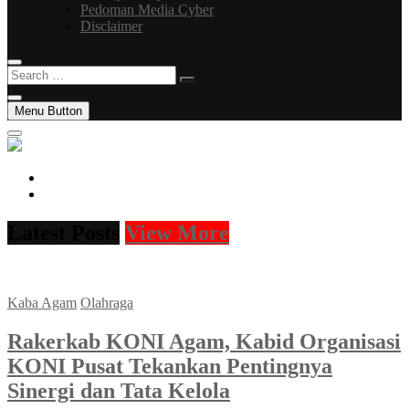
Pedoman Media Cyber
Disclaimer
Search
…
Menu Button
facebook
instagram
Latest Posts
View More
Kaba Agam
Olahraga
Rakerkab KONI Agam, Kabid Organisasi
KONI Pusat Tekankan Pentingnya
Sinergi dan Tata Kelola