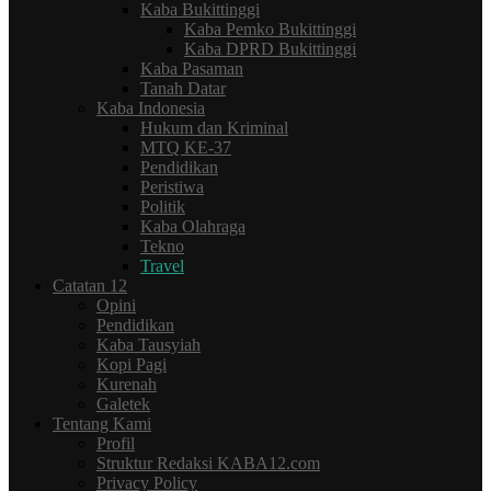
Kaba Bukittinggi
Kaba Pemko Bukittinggi
Kaba DPRD Bukittinggi
Kaba Pasaman
Tanah Datar
Kaba Indonesia
Hukum dan Kriminal
MTQ KE-37
Pendidikan
Peristiwa
Politik
Kaba Olahraga
Tekno
Travel
Catatan 12
Opini
Pendidikan
Kaba Tausyiah
Kopi Pagi
Kurenah
Galetek
Tentang Kami
Profil
Struktur Redaksi KABA12.com
Privacy Policy