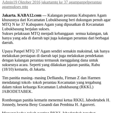
Admin
19 Oktober 2016
jakarta
mtq ke 37 agam
panpel
perantau
agam
sukses mtq
Jakarta. KABA12.com —
Kalangan perantau Kabupaten Agam
khususnya dari Kecamatan Lubukbasung beri dukungan penuh agar
MTQ N ke 37 Kabupaten Agam yang dipusatkan di Kecamatan
Lubukbasung berjalan sukses.
Sukses pelaksaan MTQ menjadi kebanggaan semua kalangan, tak
hanya yang ada di daerah tapi juga kalangan perantau dari berbagai
daerah.
Upaya Panpel MTQ 37 Agam sendiri semakin maksimal, tak hanya
melakukan persiapan di daerah tapi juga melakukan pendekatan
dengan kalangan perantau termasuk menggalang dana untuk
suksesnya acara. Seperti yang dilakukan jajaran panitia, Rabu
(18/10) kemarin, di Jakarta.
Tim panitia masing- masing Defliandu, Firman Z dan Harmen
mendatangi tokoh- tokoh perantau Kecamatan yang tergabung
dalam rukun keluarga Kecamatan Lubukbasung (RKKL)
JABODETABEK.
Rombongan panitia kemarin menemui ketua RKKL Jabodetabek H.
Jonnedy, beserta Beny Gusandi dan Pembina H. Agusveri.