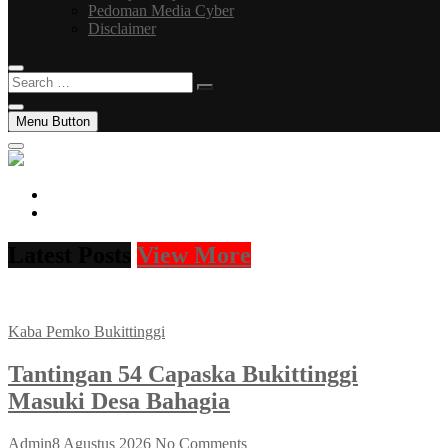
Pedoman Media Cyber
Disclaimer
Search
…
Menu Button
facebook
instagram
Latest Posts
View More
Kaba Pemko Bukittinggi
Tantingan 54 Capaska Bukittinggi
Masuki Desa Bahagia
Admin
8 Agustus 2026
No Comments