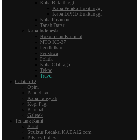
Kaba Bukittinggi
Kaba Pemko Bukittinggi
Kaba DPRD Bukittinggi
Kaba Pasaman
Tanah Datar
Kaba Indonesia
Hukum dan Kriminal
MTQ KE-37
Pendidikan
Peristiwa
Politik
Kaba Olahraga
Tekno
Travel
Catatan 12
Opini
Pendidikan
Kaba Tausyiah
Kopi Pagi
Kurenah
Galetek
Tentang Kami
Profil
Struktur Redaksi KABA12.com
Privacy Policy