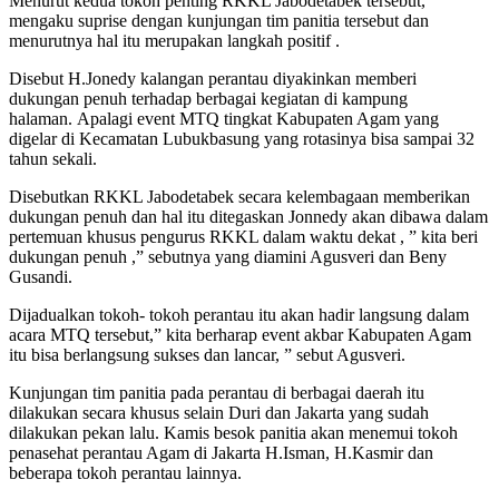
Menurut kedua tokoh penting RKKL Jabodetabek tersebut,
mengaku suprise dengan kunjungan tim panitia tersebut dan
menurutnya hal itu merupakan langkah positif .
Disebut H.Jonedy kalangan perantau diyakinkan memberi
dukungan penuh terhadap berbagai kegiatan di kampung
halaman. Apalagi event MTQ tingkat Kabupaten Agam yang
digelar di Kecamatan Lubukbasung yang rotasinya bisa sampai 32
tahun sekali.
Disebutkan RKKL Jabodetabek secara kelembagaan memberikan
dukungan penuh dan hal itu ditegaskan Jonnedy akan dibawa dalam
pertemuan khusus pengurus RKKL dalam waktu dekat , ” kita beri
dukungan penuh ,” sebutnya yang diamini Agusveri dan Beny
Gusandi.
Dijadualkan tokoh- tokoh perantau itu akan hadir langsung dalam
acara MTQ tersebut,” kita berharap event akbar Kabupaten Agam
itu bisa berlangsung sukses dan lancar, ” sebut Agusveri.
Kunjungan tim panitia pada perantau di berbagai daerah itu
dilakukan secara khusus selain Duri dan Jakarta yang sudah
dilakukan pekan lalu. Kamis besok panitia akan menemui tokoh
penasehat perantau Agam di Jakarta H.Isman, H.Kasmir dan
beberapa tokoh perantau lainnya.