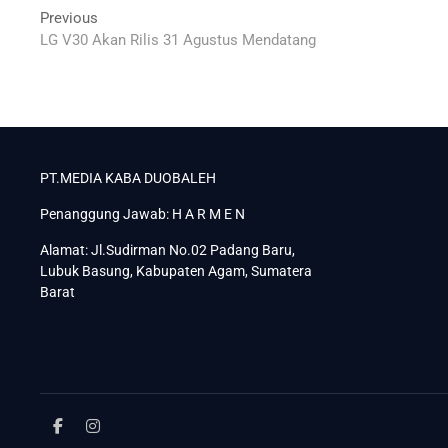
Navigasi
Previous
Previous
post:
LG V30 Akan Rilis 31 Agustus Mendatang
pos
PT.MEDIA KABA DUOBALEH
Penanggung Jawab: H A R M E N
Alamat: Jl.Sudirman No.02 Padang Baru,
Lubuk Basung, Kabupaten Agam, Sumatera
Barat
facebook
instagram