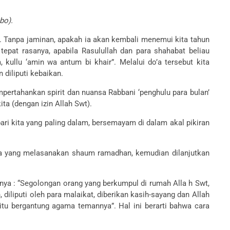
bo).
ta. Tanpa jaminan, apakah ia akan kembali menemui kita tahun
tepat rasanya, apabila Rasulullah dan para shahabat beliau
ullu ‘amin wa antum bi khair”. Melalui do’a tersebut kita
diliputi kebaikan.
rtahankan spirit dan nuansa Rabbani ‘penghulu para bulan’
a (dengan izin Allah Swt).
ri kita yang paling dalam, bersemayam di dalam akal pikiran
pa yang melasanakan shaum ramadhan, kemudian dilanjutkan
inya : “Segolongan orang yang berkumpul di rumah Alla h Swt,
iliputi oleh para malaikat, diberikan kasih-sayang dan Allah
itu bergantung agama temannya”. Hal ini berarti bahwa cara