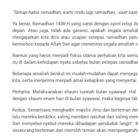
“Setiap habis ramadhan, kami rindu lagi ramadhan, saat-saat 
Ya benar. Ramadhan 1438 H yang sarat dengan spirit religi d
depan. Atau juga, tidak ada garansi, apakah segala amalia
mengajarkan kita do’a atau ucapan selepas ramadhan yaitu
bermohon kepada Allah Swt agar menerima segala amaliah ram
Namun yang harus menjadi fokus utama perhatian kita semu
itu di dalam kehidupan nyata sebelas bulan selepas ramadhan
Beberapa amaliah berikut ini mudah-mudahan dapat menjaga s
kita, serta menjelma menjadi amal kebajikan yang menyertai 
Pertama. Melaksanakan shaum sunnah bulan syawwal. Hal i
dengan shaum enam hari di bulan syawwal, maka baginya la
Kedua. Senantiasa menghadiri majelis ilmu dan berteman deng
lalu mereka berdzikir, saling memberi nasihat dan saling me
Swt menyebut-nyebut mereka dihadapan penduduk langit”. Ke
seseorang berteman dan memilih teman akan mempengaruhi k