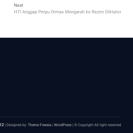
Next
Next
post:
HTI Anggap Perpu Ormas Mengarah ke Rezim Diktator
12
| Designed by:
Theme Freesia
|
WordPress
| © Copyright All right reserved