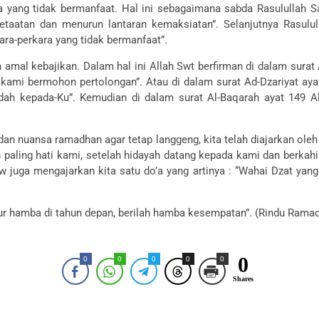
a yang tidak bermanfaat. Hal ini sebagaimana sabda Rasulullah S
aatan dan menurun lantaran kemaksiatan”. Selanjutnya Rasulul
ara-perkara yang tidak bermanfaat”.
mal kebajikan. Dalam hal ini Allah Swt berfirman di dalam surat A
kami bermohon pertolongan”. Atau di dalam surat Ad-Dzariyat ayat 
dah kepada-Ku”. Kemudian di dalam surat Al-Baqarah ayat 149 Al
t dan nuansa ramadhan agar tetap langgeng, kita telah diajarkan oleh
au paling hati kami, setelah hidayah datang kepada kami dan ber
w juga mengajarkan kita satu do’a yang artinya : “Wahai Dzat ya
r hamba di tahun depan, berilah hamba kesempatan”. (Rindu Ramad
0
0
0
0
0
0
Shares