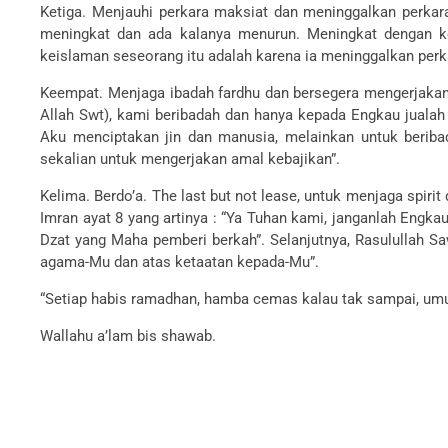
Ketiga. Menjauhi perkara maksiat dan meninggalkan perkar
meningkat dan ada kalanya menurun. Meningkat dengan ket
keislaman seseorang itu adalah karena ia meninggalkan perk
Keempat. Menjaga ibadah fardhu dan bersegera mengerjakan a
Allah Swt), kami beribadah dan hanya kepada Engkau jualah 
Aku menciptakan jin dan manusia, melainkan untuk beriba
sekalian untuk mengerjakan amal kebajikan”.
Kelima. Berdo’a. The last but not lease, untuk menjaga spiri
Imran ayat 8 yang artinya : “Ya Tuhan kami, janganlah Engk
Dzat yang Maha pemberi berkah”. Selanjutnya, Rasulullah Sa
agama-Mu dan atas ketaatan kepada-Mu”.
“Setiap habis ramadhan, hamba cemas kalau tak sampai, umu
Wallahu a’lam bis shawab.