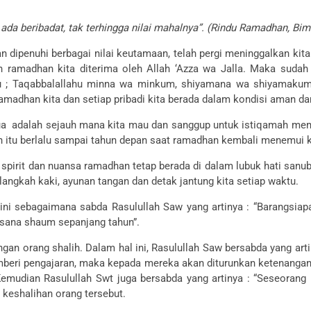
ada beribadat, tak terhingga nilai mahalnya”. (Rindu Ramadhan, Bim
an dipenuhi berbagai nilai keutamaan, telah pergi meninggalkan ki
h ramadhan kita diterima oleh Allah ‘Azza wa Jalla. Maka sudah 
 ; Taqabbalallahu minna wa minkum, shiyamana wa shiyamakum, k
adhan kita dan setiap pribadi kita berada dalam kondisi aman dan 
a adalah sejauh mana kita mau dan sanggup untuk istiqamah mempe
 itu berlalu sampai tahun depan saat ramadhan kembali menemui kit
pirit dan nuansa ramadhan tetap berada di dalam lubuk hati sanuba
langkah kaki, ayunan tangan dan detak jantung kita setiap waktu.
ni sebagaimana sabda Rasulullah Saw yang artinya : “Barangsia
ksana shaum sepanjang tahun”.
an orang shalih. Dalam hal ini, Rasulullah Saw bersabda yang art
mberi pengajaran, maka kepada mereka akan diturunkan ketenangan, d
mudian Rasulullah Swt juga bersabda yang artinya : “Seseorang 
eshalihan orang tersebut.