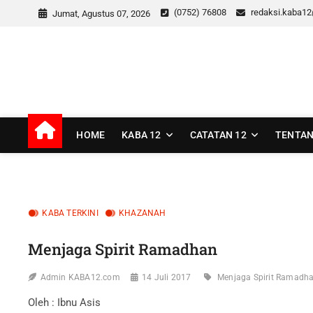
Skip
(0752) 76808
redaksi.kaba1
Jumat, Agustus 07, 2026
to
content
kaba12
MEDIA INSPIRASI MASA KINI
HOME
KABA 12
CATATAN 12
TENTAN
KABA TERKINI
KHAZANAH
Menjaga Spirit Ramadhan
Admin KABA12.com
14 Juli 2017
Menjaga Spirit Ramadh
Oleh : Ibnu Asis